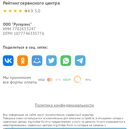
Рейтинг сервисного центра
4.9-5.0
ООО "Русервис"
ИНН 7702633247
ОГРН 1077746335776
Поделиться в соц. сетях:
Мы принимаем
все формы оплаты
Политика конфиденциальности
Вся информация на сайте носит исключительно справочный характер.
Товарные знаки используются исключительно для описания устройств, в отношении которых
сервисные центры klg.midea-fixim.ru предоставляют услуги по ремонту. Услуги оказываются в
неавторизованных сервисных центрах klg.midea-fixim.ru, которые не связаны с
правообладателями товарных знаков или их официальными представителями.