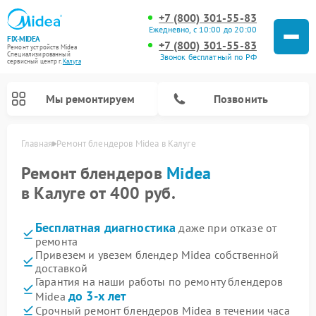
+7 (800) 301-55-83
Ежедневно, с 10:00 до 20:00
FIX-MIDEA
+7 (800) 301-55-83
Ремонт устройств Midea
Специализированный
Звонок бесплатный по РФ
cервисный центр г.
Калуга
Мы ремонтируем
Позвонить
Главная
Ремонт блендеров Midea в Калуге
Ремонт блендеров
Midea
в Калуге от 400 руб.
Бесплатная диагностика
даже при отказе от
ремонта
Привезем и увезем блендер Midea собственной
доставкой
Гарантия на наши работы по ремонту блендеров
Ремонт вертикальных пылесосов Midea
Ремонт варочных панелей Midea
Ремонт увлажнителей воздуха Midea
Ремонт морозильных камер Midea
Ремонт роботов-пылесосов Midea
Ремонт стиральных машин Midea
Ремонт микроволновых печей Midea
Ремонт очистителей воздуха Midea
Ремонт водонагревателей Midea
Ремонт посудомоечных машин Midea
Ремонт сушильных машин Midea
до 3-х лет
Midea
Срочный ремонт блендеров Midea в течении часа