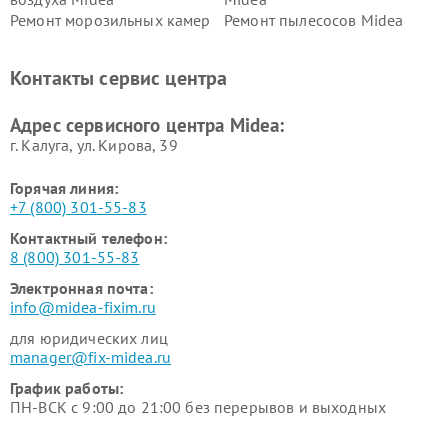
Ремонт морозильных камер
Ремонт пылесосов Midea
Midea
Ремонт вертикальных
Ремонт обогревателей Midea
Контакты сервис центра
пылесосов Midea
Ремонт вытяжек Midea
Ремонт водонагревателей
Адрес сервисного центра Midea:
Midea
г. Калуга, ул. Кирова, 39
Горячая линия:
+7 (800) 301-55-83
Контактный телефон:
8 (800) 301-55-83
Электронная почта:
info@midea-fixim.ru
для юридических лиц
manager@fix-midea.ru
График работы:
ПН-ВСК с 9:00 до 21:00 без перерывов и выходных