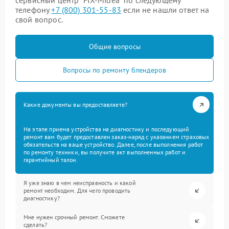
сервисный центр “FIX-Midea” по следующему
телефону
+7 (800) 301-55-83
если не нашли ответ на
свой вопрос.
Общие вопросы
Вопросы по ремонту блендеров
Какие документы вы предоставляете?
На этапе приема устройства на диагностику и последующий
ремонт вам будет предоставлен заказ-наряд с указанием страховых
обязательств на ваше устройство. Далее, после выполнения работ
по ремонту техники, вы получите акт выполненных работ и
гарантийный талон.
Я уже знаю в чем неисправность и какой
ремонт необходим. Для чего проводить
диагностику?
Мне нужен срочный ремонт. Сможете
сделать?