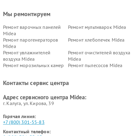
Мы ремонтируем
Ремонт варочных панелей
Ремонт мультиварок Midea
Midea
Ремонт парогенераторов
Ремонт хлебопечек Midea
Midea
Ремонт увлажнителей
Ремонт очистителей воздуха
воздуха Midea
Midea
Ремонт морозильных камер
Ремонт пылесосов Midea
Midea
Ремонт вертикальных
Ремонт обогревателей Midea
Контакты сервис центра
пылесосов Midea
Ремонт вытяжек Midea
Ремонт водонагревателей
Адрес сервисного центра Midea:
Midea
г. Калуга, ул. Кирова, 39
Горячая линия:
+7 (800) 301-55-83
Контактный телефон: