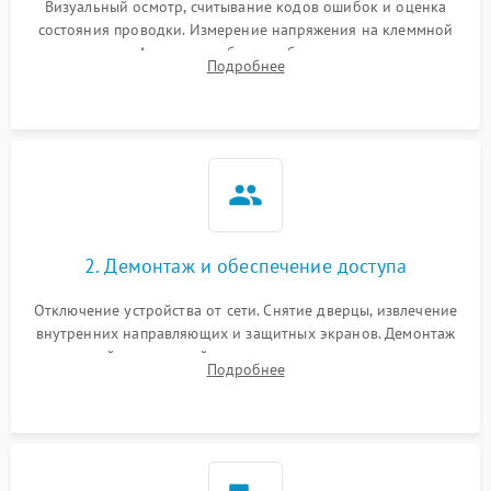
Визуальный осмотр, считывание кодов ошибок и оценка
состояния проводки. Измерение напряжения на клеммной
колодке. Анализ жалоб на проблемы с нагревом,
Подробнее
конвекцией, панелью управления или блокировкой дверцы.
2. Демонтаж и обеспечение доступа
Отключение устройства от сети. Снятие дверцы, извлечение
внутренних направляющих и защитных экранов. Демонтаж
задней или верхней панели для прямого доступа к
Подробнее
нагревательным элементам, плате и вентиляторам.