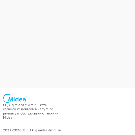
СЦ klg.midea-fixim.ru - сеть
сервисных центров в Калуге по
ремонту и обслуживанию техники
Midea
2021-2026 © СЦ klg.midea-fixim.ru