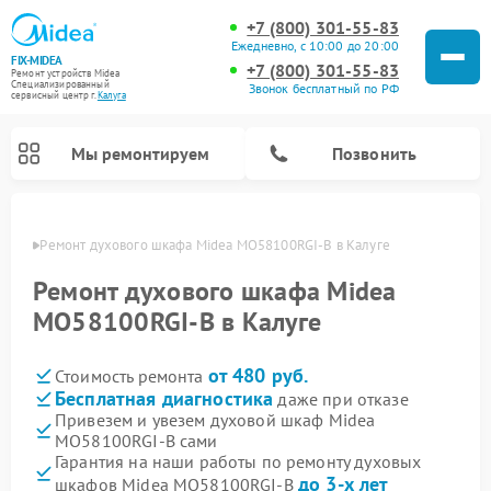
+7 (800) 301-55-83
Ежедневно, с 10:00 до 20:00
FIX-MIDEA
+7 (800) 301-55-83
Ремонт устройств Midea
Специализированный
Звонок бесплатный по РФ
cервисный центр г.
Калуга
Мы ремонтируем
Позвонить
алуге
Ремонт духового шкафа Midea MO58100RGI-B в Калуге
Ремонт духового шкафа Midea
MO58100RGI-B в Калуге
от 480 руб.
Стоимость ремонта
Бесплатная диагностика
даже при отказе
Привезем и увезем духовой шкаф Midea
MO58100RGI-B сами
Ремонт вертикальных пылесосов Midea
Ремонт варочных панелей Midea
Ремонт увлажнителей воздуха Midea
Ремонт морозильных камер Midea
Ремонт посудомоечных машин Midea
Ремонт очистителей воздуха Midea
Ремонт водонагревателей Midea
Ремонт роботов-пылесосов Midea
Ремонт стиральных машин Midea
Ремонт микроволновых печей Midea
Ремонт сушильных машин Midea
Гарантия на наши работы по ремонту духовых
до 3-х лет
шкафов Midea MO58100RGI-B