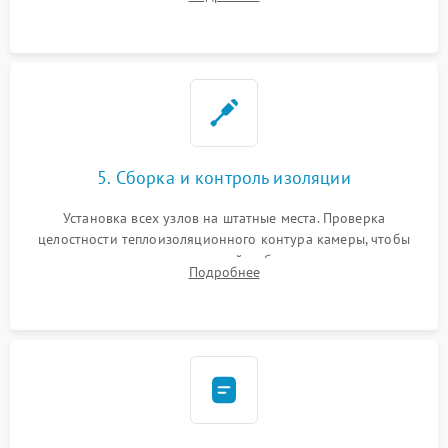
выгоревших реле, восстановление контактов и замена
уплотнителя.
5. Сборка и контроль изоляции
Установка всех узлов на штатные места. Проверка
целостности теплоизоляционного контура камеры, чтобы
исключить перегрев кухонной мебели и потерю тепла.
Подробнее
Надежная фиксация клемм и сборка корпуса шкафа.