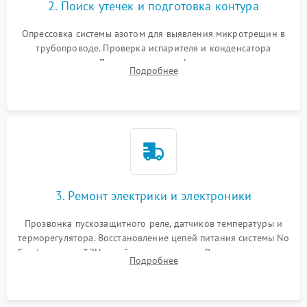
2. Поиск утечек и подготовка контура
Опрессовка системы азотом для выявления микротрещин в
трубопроводе. Проверка испарителя и конденсатора
течеискателем. Демонтаж старого фильтра-осушителя и
Подробнее
продувка капиллярной трубки для устранения засоров.
3. Ремонт электрики и электроники
Прозвонка пускозащитного реле, датчиков температуры и
терморегулятора. Восстановление цепей питания системы No
Frost, включая ТЭН оттайки и вентилятор. Ремонт или замена
Подробнее
платы управления при сбоях алгоритмов.