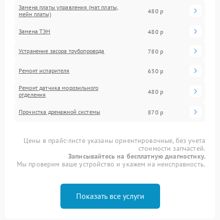
Замена платы управления (мат.платы,
480 р
мейн платы)
Замена ТЭН
480 р
Устранение засора трубопровода
780 р
Ремонт испарителя
630 р
Ремонт датчика морозильного
480 р
отделения
Прочистка дренажной системы
870 р
Цены в прайс-листе указаны ориентировочные, без учета
стоимости запчастей.
Записывайтесь на бесплатную диагностику.
Мы проверим ваше устройство и укажем на неисправность.
Показать все услуги