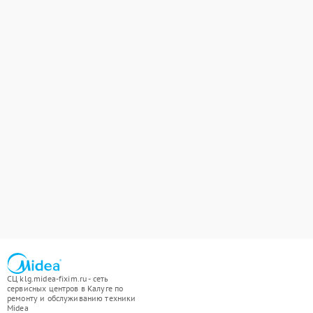
СЦ klg.midea-fixim.ru - сеть
сервисных центров в Калуге по
ремонту и обслуживанию техники
Midea