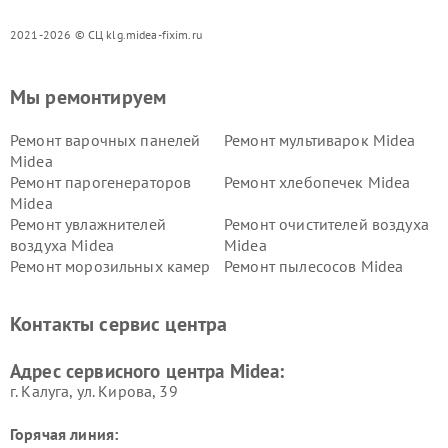
2021-2026 © СЦ klg.midea-fixim.ru
Мы ремонтируем
Ремонт варочных панелей
Ремонт мультиварок Midea
Midea
Ремонт парогенераторов
Ремонт хлебопечек Midea
Midea
Ремонт увлажнителей
Ремонт очистителей воздуха
воздуха Midea
Midea
Ремонт морозильных камер
Ремонт пылесосов Midea
Midea
Ремонт вертикальных
Ремонт обогревателей Midea
Контакты сервис центра
пылесосов Midea
Ремонт вытяжек Midea
Ремонт водонагревателей
Адрес сервисного центра Midea:
Midea
г. Калуга, ул. Кирова, 39
Горячая линия: