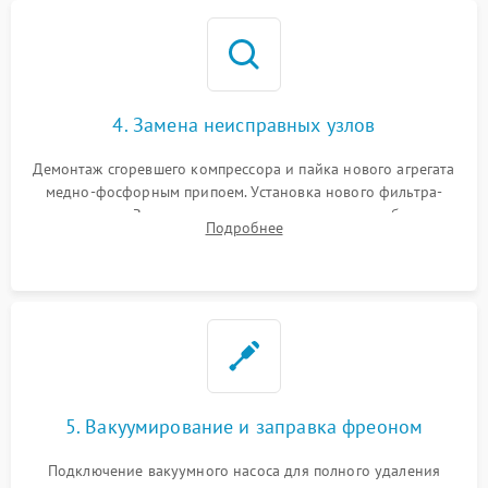
4. Замена неисправных узлов
Демонтаж сгоревшего компрессора и пайка нового агрегата
медно-фосфорным припоем. Установка нового фильтра-
осушителя. Замена изношенных вентиляторов обдува,
Подробнее
сломанных заслонок или поврежденных дверных петель.
5. Вакуумирование и заправка фреоном
Подключение вакуумного насоса для полного удаления