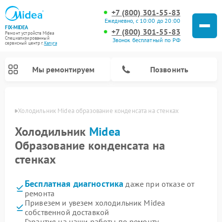
+7 (800) 301-55-83
Ежедневно, с 10:00 до 20:00
FIX-MIDEA
+7 (800) 301-55-83
Ремонт устройств Midea
Специализированный
Звонок бесплатный по РФ
cервисный центр г.
Калуга
Мы ремонтируем
Позвонить
алуге
Холодильник Midea образование конденсата на стенках
Холодильник
Midea
Образование конденсата на
стенках
Бесплатная диагностика
даже при отказе от
ремонта
Привезем и увезем холодильник Midea
Ремонт вертикальных пылесосов Midea
Ремонт варочных панелей Midea
Ремонт увлажнителей воздуха Midea
Ремонт морозильных камер Midea
Ремонт стиральных машин Midea
Ремонт микроволновых печей Midea
Ремонт очистителей воздуха Midea
Ремонт водонагревателей Midea
Ремонт роботов-пылесосов Midea
Ремонт посудомоечных машин Midea
Ремонт сушильных машин Midea
собственной доставкой
Гарантия на наши работы по ремонту