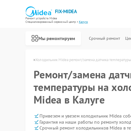
FIX-MIDEA
Ремонт устройств Midea
Специализированный cервисный центр г.
Калуга
Мы ремонтируем
Срочный ремонт
Це
иков Midea в Калуге
Холодильник Midea ремонт/замена датчика температур
Ремонт/замена датч
температуры на хол
Midea в Калуге
Привезем и увезем холодильник Midea соб
Гарантия на наши работы по ремонту хол
Срочный ремонт холодильников Midea в те
Ремонт варочных панелей Midea
Ремонт парогенераторов Midea
Ремонт увлажнителей воздуха Midea
Ремонт очистителей воздуха Midea
Ремонт морозильных камер Midea
Ремонт вертикальных пылесосов Midea
Ремонт водонагревателей Midea
Ремонт роботов-пылесосов Midea
Ремонт стиральных машин Midea
Ремонт посудомоечных машин Midea
Ремонт микроволновых печей Midea
Ремонт кондиционеров Midea
Ремонт духовых шкафов Midea
Ремонт сушильных машин Midea