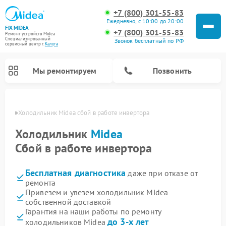
+7 (800) 301-55-83
Ежедневно, с 10:00 до 20:00
FIX-MIDEA
+7 (800) 301-55-83
Ремонт устройств Midea
Специализированный
Звонок бесплатный по РФ
cервисный центр г.
Калуга
Мы ремонтируем
Позвонить
алуге
Холодильник Midea сбой в работе инвертора
Холодильник
Midea
Сбой в работе инвертора
Бесплатная диагностика
даже при отказе от
ремонта
Привезем и увезем холодильник Midea
собственной доставкой
Ремонт вертикальных пылесосов Midea
Ремонт варочных панелей Midea
Ремонт увлажнителей воздуха Midea
Ремонт морозильных камер Midea
Ремонт стиральных машин Midea
Ремонт микроволновых печей Midea
Ремонт очистителей воздуха Midea
Ремонт водонагревателей Midea
Ремонт роботов-пылесосов Midea
Ремонт посудомоечных машин Midea
Ремонт сушильных машин Midea
Гарантия на наши работы по ремонту
до 3-х лет
холодильников Midea