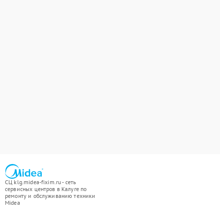
СЦ klg.midea-fixim.ru - сеть
сервисных центров в Калуге по
ремонту и обслуживанию техники
Midea