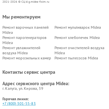
2021-2026 © СЦ klg.midea-fixim.ru
Мы ремонтируем
Ремонт варочных панелей
Ремонт мультиварок Midea
Midea
Ремонт парогенераторов
Ремонт хлебопечек Midea
Midea
Ремонт увлажнителей
Ремонт очистителей воздуха
воздуха Midea
Midea
Ремонт морозильных камер
Ремонт пылесосов Midea
Midea
Ремонт вертикальных
Ремонт обогревателей Midea
Контакты сервис центра
пылесосов Midea
Ремонт вытяжек Midea
Ремонт водонагревателей
Адрес сервисного центра Midea:
Midea
г. Калуга, ул. Кирова, 39
Горячая линия:
+7 (800) 301-55-83