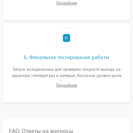
Подробнее
электронным весам. Контроль рабочего давления в системе.
6. Финальное тестирование работы
Запуск холодильника для проверки скорости выхода на
заданную температуру в камерах. Контроль уровня шума
компрессора, отсутствия обмерзания стенок и корректного
Подробнее
срабатывания системы автоматической оттайки.
FAQ. Ответы на вопросы