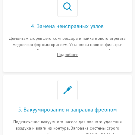
4. Замена неисправных узлов
Демонтаж сгоревшего компрессора и пайка нового агрегата
медно-фосфорным припоем. Установка нового фильтра-
осушителя. Замена изношенных вентиляторов обдува,
Подробнее
сломанных заслонок или поврежденных дверных петель.
5. Вакуумирование и заправка фреоном
Подключение вакуумного насоса для полного удаления
воздуха и влаги из контура. Заправка системы строго
дозированным объемом хладагента (R600a, R134a) по