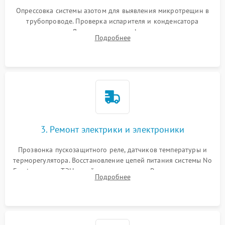
Опрессовка системы азотом для выявления микротрещин в
трубопроводе. Проверка испарителя и конденсатора
течеискателем. Демонтаж старого фильтра-осушителя и
Подробнее
продувка капиллярной трубки для устранения засоров.
3. Ремонт электрики и электроники
Прозвонка пускозащитного реле, датчиков температуры и
терморегулятора. Восстановление цепей питания системы No
Frost, включая ТЭН оттайки и вентилятор. Ремонт или замена
Подробнее
платы управления при сбоях алгоритмов.