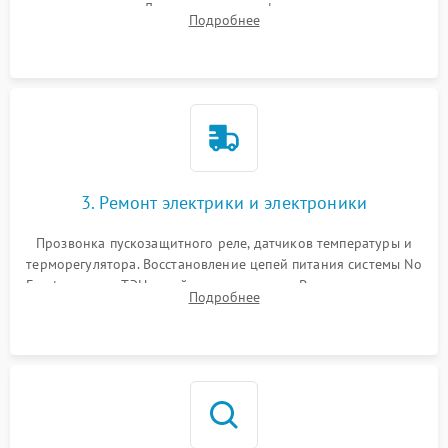
течеискателем. Демонтаж старого фильтра-осушителя и
Подробнее
продувка капиллярной трубки для устранения засоров.
3. Ремонт электрики и электроники
Прозвонка пускозащитного реле, датчиков температуры и
терморегулятора. Восстановление цепей питания системы No
Frost, включая ТЭН оттайки и вентилятор. Ремонт или замена
Подробнее
платы управления при сбоях алгоритмов.