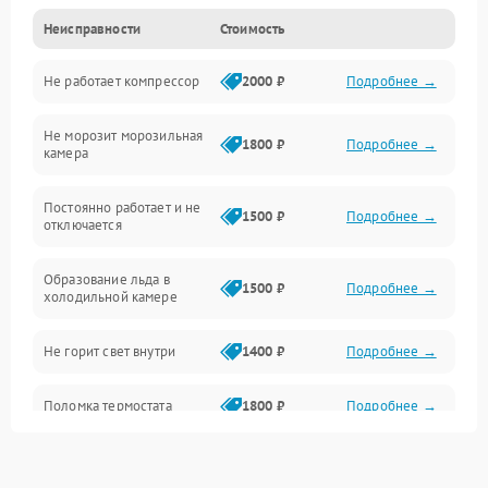
Неисправности
Стоимость
Механика
Не работает компрессор
2000 ₽
Подробнее →
Электропитание
Не морозит морозильная
Дренаж
1800 ₽
Подробнее →
камера
Оттайка
Постоянно работает и не
1500 ₽
Подробнее →
отключается
Программное обеспечение
Образование льда в
1500 ₽
Подробнее →
холодильной камере
Не горит свет внутри
1400 ₽
Подробнее →
Поломка термостата
1800 ₽
Подробнее →
Не работает вентилятор
1800 ₽
Подробнее →