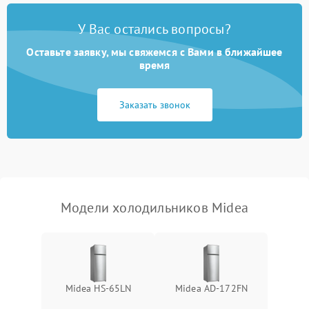
Поломка системы No Frost
2600 ₽
Подробнее →
У Вас остались вопросы?
Оставьте заявку, мы свяжемся с Вами в ближайшее
Образование конденсата
1800 ₽
Подробнее →
на стенках
время
Сбой в работе инвертора
2100 ₽
Подробнее →
Заказать звонок
Запах горелого при
2000 ₽
Подробнее →
работе
Не включается
1000 ₽
Подробнее →
холодильник
Модели холодильников Midea
Проблемы с системой
автоматической
1800 ₽
Подробнее →
разморозки
Midea HS-65LN
Midea AD-172FN