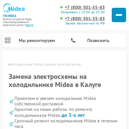
+7 (800) 301-55-83
Ежедневно, с 10:00 до 20:00
FIX-MIDEA
+7 (800) 301-55-83
Ремонт устройств Midea
Специализированный
Звонок бесплатный по РФ
cервисный центр г.
Калуга
Мы ремонтируем
Позвонить
алуге
Холодильник Midea замена электросхемы
Замена электросхемы на
холодильнике Midea в Калуге
Привезем и увезем холодильник Midea
собственной доставкой
Гарантия на наши работы по ремонту
до 3-х лет
холодильников Midea
Ремонт вертикальных пылесосов Midea
Ремонт варочных панелей Midea
Ремонт увлажнителей воздуха Midea
Ремонт морозильных камер Midea
Ремонт стиральных машин Midea
Ремонт микроволновых печей Midea
Ремонт очистителей воздуха Midea
Ремонт водонагревателей Midea
Ремонт роботов-пылесосов Midea
Ремонт посудомоечных машин Midea
Ремонт сушильных машин Midea
Срочный ремонт холодильников Midea в течении
часа