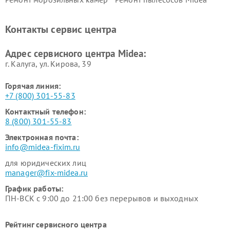
Midea
Ремонт вертикальных
Ремонт обогревателей Midea
Контакты сервис центра
пылесосов Midea
Ремонт вытяжек Midea
Ремонт водонагревателей
Адрес сервисного центра Midea:
Midea
г. Калуга, ул. Кирова, 39
Горячая линия:
+7 (800) 301-55-83
Контактный телефон:
8 (800) 301-55-83
Электронная почта:
info@midea-fixim.ru
для юридических лиц
manager@fix-midea.ru
График работы:
ПН-ВСК с 9:00 до 21:00 без перерывов и выходных
Рейтинг сервисного центра