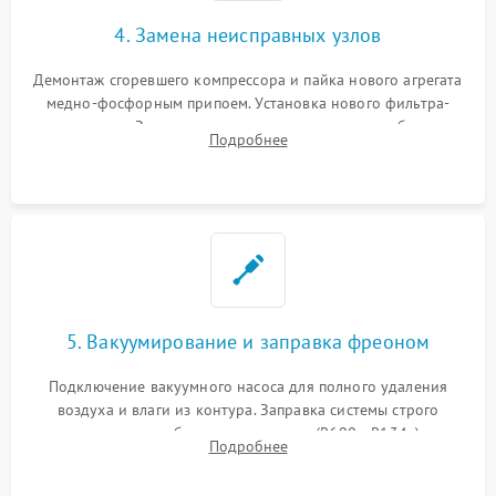
4. Замена неисправных узлов
Демонтаж сгоревшего компрессора и пайка нового агрегата
медно-фосфорным припоем. Установка нового фильтра-
осушителя. Замена изношенных вентиляторов обдува,
Подробнее
сломанных заслонок или поврежденных дверных петель.
5. Вакуумирование и заправка фреоном
Подключение вакуумного насоса для полного удаления
воздуха и влаги из контура. Заправка системы строго
дозированным объемом хладагента (R600a, R134a) по
Подробнее
электронным весам. Контроль рабочего давления в системе.