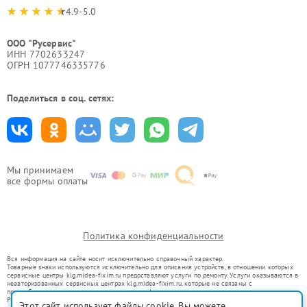
4.9-5.0
ООО "Русервис"
ИНН 7702633247
ОГРН 1077746335776
Поделиться в соц. сетях:
Мы принимаем
все формы оплаты
Политика конфиденциальности
Вся информация на сайте носит исключительно справочный характер.
Товарные знаки используются исключительно для описания устройств, в отношении которых
сервисные центры klg.midea-fixim.ru предоставляют услуги по ремонту. Услуги оказываются в
неавторизованных сервисных центрах klg.midea-fixim.ru, которые не связаны с
правообладателями товарных знаков или их официальными представителями.
Ремонт осуществляется для устройств, уже введенных в гражданский оборот в соответствии
Этот сайт использует файлы cookie. Вы можете