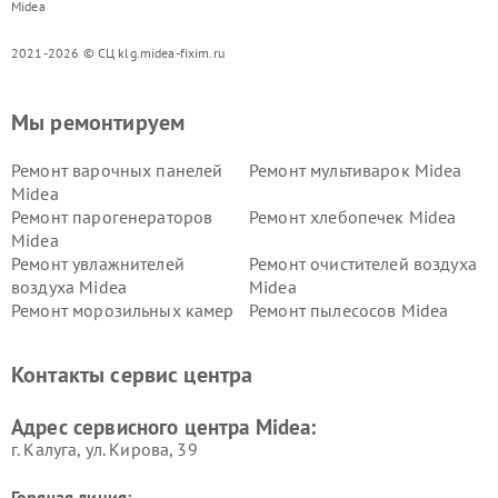
Midea
2021-2026 © СЦ klg.midea-fixim.ru
Мы ремонтируем
Ремонт варочных панелей
Ремонт мультиварок Midea
Midea
Ремонт парогенераторов
Ремонт хлебопечек Midea
Midea
Ремонт увлажнителей
Ремонт очистителей воздуха
воздуха Midea
Midea
Ремонт морозильных камер
Ремонт пылесосов Midea
Midea
Ремонт вертикальных
Ремонт обогревателей Midea
Контакты сервис центра
пылесосов Midea
Ремонт вытяжек Midea
Ремонт водонагревателей
Адрес сервисного центра Midea:
Midea
г. Калуга, ул. Кирова, 39
Горячая линия: