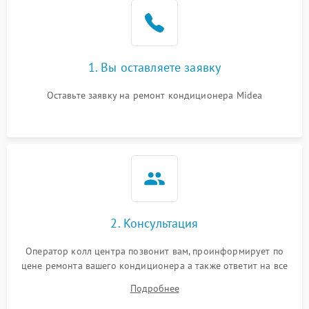
Поломка подшипников
1500 ₽
Подробнее →
вентилятора
Повреждение корпуса
1000 ₽
Подробнее →
1. Вы оставляете заявку
Оставьте заявку на ремонт кондиционера Midea
2. Консультация
Оператор колл центра позвонит вам, проинформирует по
цене ремонта вашего кондиционера а также ответит на все
ваши вопросы.
Подробнее