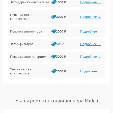
Засор дренажной системы
1000 ₽
Подробнее →
Управление
Неисправность
Электропитание
2000 ₽
Подробнее →
компрессора
Датчики
Поломка вентилятора
2000 ₽
Подробнее →
Работа системы
Засор фильтров
500 ₽
Подробнее →
Фильтрация
Повреждение испарителя
3000 ₽
Подробнее →
Хладагент
Утечка масла в
2000 ₽
Подробнее →
компрессоре
Повреждение
1500 ₽
Подробнее →
трубопроводов
Этапы ремонта кондиционера Midea
Неисправность
2000 ₽
Подробнее →
четырехходового клапана