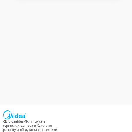
СЦ klg.midea-fixim.ru - сеть
сервисных центров в Калуге по
ремонту и обслуживанию техники