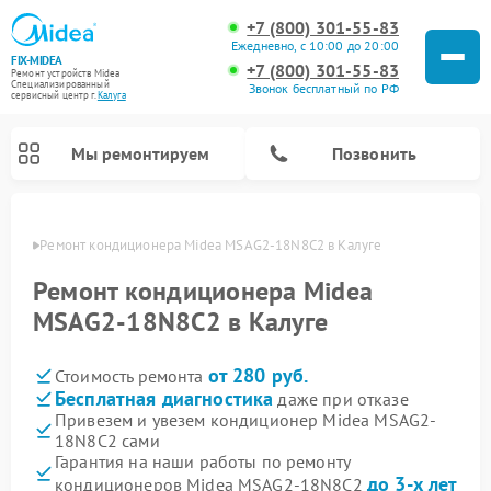
+7 (800) 301-55-83
Ежедневно, с 10:00 до 20:00
FIX-MIDEA
+7 (800) 301-55-83
Ремонт устройств Midea
Специализированный
Звонок бесплатный по РФ
cервисный центр г.
Калуга
Мы ремонтируем
Позвонить
алуге
Ремонт кондиционера Midea MSAG2-18N8C2 в Калуге
Ремонт кондиционера Midea
MSAG2-18N8C2 в Калуге
от 280 руб.
Стоимость ремонта
Бесплатная диагностика
даже при отказе
Привезем и увезем кондиционер Midea MSAG2-
18N8C2 сами
Ремонт вертикальных пылесосов Midea
Ремонт варочных панелей Midea
Ремонт увлажнителей воздуха Midea
Ремонт морозильных камер Midea
Ремонт посудомоечных машин Midea
Ремонт очистителей воздуха Midea
Ремонт водонагревателей Midea
Ремонт роботов-пылесосов Midea
Ремонт стиральных машин Midea
Ремонт микроволновых печей Midea
Ремонт сушильных машин Midea
Гарантия на наши работы по ремонту
до 3-х лет
кондиционеров Midea MSAG2-18N8C2