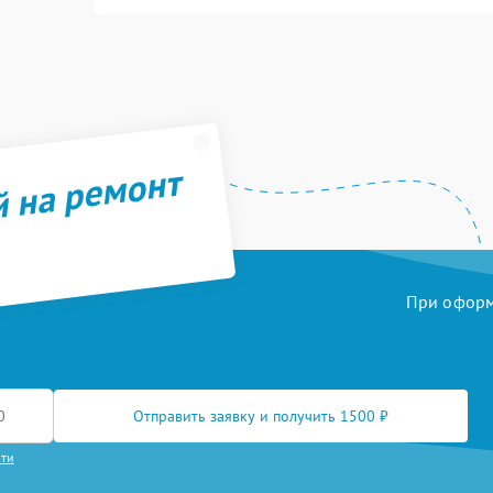
й на ремонт
При оформл
Отправить заявку и получить 1500 ₽
сти