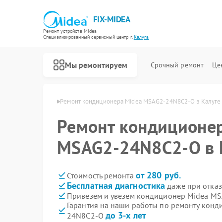
FIX-MIDEA
Ремонт устройств Midea
Специализированный cервисный центр г.
Калуга
Мы ремонтируем
Срочный ремонт
Це
еров Midea в Калуге
Ремонт кондиционера Midea MSAG2-24N8C2-O в Калуге
Ремонт кондиционе
MSAG2-24N8C2-O в 
от 280 руб.
Стоимость ремонта
Бесплатная диагностика
даже при отказ
Привезем и увезем кондиционер Midea M
Гарантия на наши работы по ремонту кон
до 3-х лет
24N8C2-O
Ремонт варочных панелей Midea
Ремонт парогенераторов Midea
Ремонт увлажнителей воздуха Midea
Ремонт очистителей воздуха Midea
Ремонт морозильных камер Midea
Ремонт вертикальных пылесосов Midea
Ремонт водонагревателей Midea
Ремонт роботов-пылесосов Midea
Ремонт стиральных машин Midea
Ремонт посудомоечных машин Midea
Ремонт микроволновых печей Midea
Ремонт духовых шкафов Midea
Ремонт сушильных машин Midea