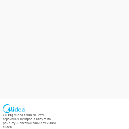
СЦ klg.midea-fixim.ru - сеть
сервисных центров в Калуге по
ремонту и обслуживанию техники
Midea