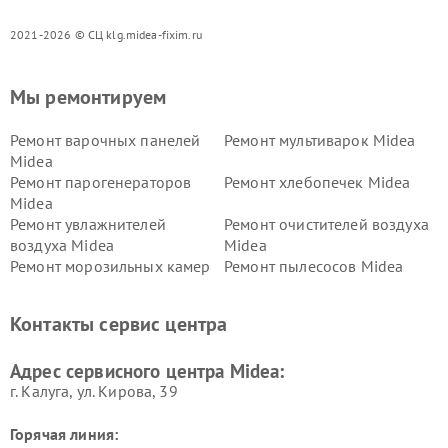
2021-2026 © СЦ klg.midea-fixim.ru
Мы ремонтируем
Ремонт варочных панелей
Ремонт мультиварок Midea
Midea
Ремонт парогенераторов
Ремонт хлебопечек Midea
Midea
Ремонт увлажнителей
Ремонт очистителей воздуха
воздуха Midea
Midea
Ремонт морозильных камер
Ремонт пылесосов Midea
Midea
Ремонт вертикальных
Ремонт обогревателей Midea
Контакты сервис центра
пылесосов Midea
Ремонт вытяжек Midea
Ремонт водонагревателей
Адрес сервисного центра Midea:
Midea
г. Калуга, ул. Кирова, 39
Горячая линия: