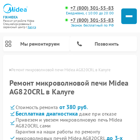
+7 (800) 301-55-83
Ежедневно, с 10:00 до 20:00
FIX-MIDEA
+7 (800) 301-55-83
Ремонт устройств Midea
Специализированный
Звонок бесплатный по РФ
cервисный центр г.
Калуга
Мы ремонтируем
Позвонить
алуге
Ремонт микроволновой печи Midea AG820CRL в Калуге
Ремонт микроволновой печи Midea
AG820CRL в Калуге
от 380 руб.
Стоимость ремонта
Бесплатная диагностика
даже при отказе
Привезем и увезем микроволновую печь Midea
AG820CRL сами
Ремонт вертикальных пылесосов Midea
Ремонт варочных панелей Midea
Ремонт увлажнителей воздуха Midea
Ремонт морозильных камер Midea
Ремонт посудомоечных машин Midea
Ремонт очистителей воздуха Midea
Ремонт водонагревателей Midea
Ремонт роботов-пылесосов Midea
Ремонт стиральных машин Midea
Ремонт сушильных машин Midea
Гарантия на наши работы по ремонту
до 3-х
микроволновых печей Midea AG820CRL