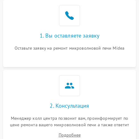
Проблемы с вентилятором
2000 ₽
Подробнее →
Поломка системы
2200 ₽
Подробнее →
охлаждения
1. Вы оставляете заявку
Не работают сенсорные
2400 ₽
Подробнее →
кнопки
Оставьте заявку на ремонт микроволновой печи Midea
Не горит подсветка
2000 ₽
Подробнее →
Сломался трансформатор
1000 ₽
Подробнее →
2. Консультация
Менеджер колл центра позвонит вам, проинформирует по
цене ремонта вашего микроволновой печи а также ответит
на все ваши вопросы.
Подробнее