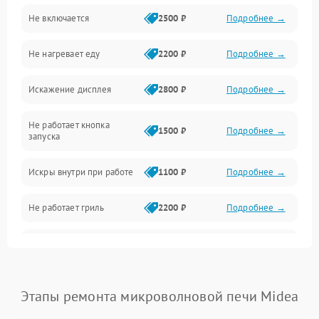
Не включается
2500 ₽
Подробнее →
Механика и внутренние элементы
Не нагревает еду
2200 ₽
Подробнее →
Механические повреждения
Искажение дисплея
2800 ₽
Подробнее →
Питание и запуск
Не работает кнопка
Нагрев и приготовление
1500 ₽
Подробнее →
запуска
Программное обеспечение
Искры внутри при работе
1100 ₽
Подробнее →
Не работает гриль
2200 ₽
Подробнее →
Перегрев или отключение
2400 ₽
Подробнее →
во время работы
Появление запаха гари
2400 ₽
Подробнее →
Этапы ремонта микроволновой печи Midea