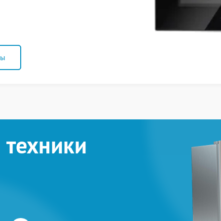
ны
 техники