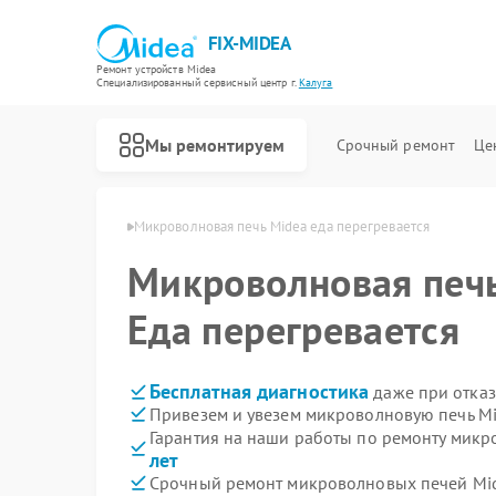
FIX-MIDEA
Ремонт устройств Midea
Специализированный cервисный центр г.
Калуга
Мы ремонтируем
Срочный ремонт
Це
чей Midea в Калуге
Микроволновая печь Midea еда перегревается
Микроволновая печ
Еда перегревается
Бесплатная диагностика
даже при отказ
Привезем и увезем микроволновую печь Mi
Гарантия на наши работы по ремонту мик
лет
Срочный ремонт микроволновых печей Mid
Ремонт варочных панелей Midea
Ремонт парогенераторов Midea
Ремонт увлажнителей воздуха Midea
Ремонт очистителей воздуха Midea
Ремонт морозильных камер Midea
Ремонт вертикальных пылесосов Midea
Ремонт водонагревателей Midea
Ремонт роботов-пылесосов Midea
Ремонт стиральных машин Midea
Ремонт посудомоечных машин Midea
Ремонт кондиционеров Midea
Ремонт духовых шкафов Midea
Ремонт сушильных машин Midea