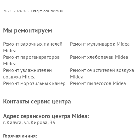
2021-2026 © СЦ klg.midea-fixim.ru
Мы ремонтируем
Ремонт варочных панелей
Ремонт мультиварок Midea
Midea
Ремонт парогенераторов
Ремонт хлебопечек Midea
Midea
Ремонт увлажнителей
Ремонт очистителей воздуха
воздуха Midea
Midea
Ремонт морозильных камер
Ремонт пылесосов Midea
Midea
Ремонт вертикальных
Ремонт обогревателей Midea
Контакты сервис центра
пылесосов Midea
Ремонт вытяжек Midea
Ремонт водонагревателей
Адрес сервисного центра Midea:
Midea
г. Калуга, ул. Кирова, 39
Горячая линия: