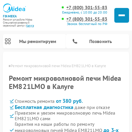
+7 (800) 301-55-83
Ежедневно, с 10:00 до 20:00
FIX-MIDEA
+7 (800) 301-55-83
Ремонт устройств Midea
Специализированный
Звонок бесплатный по РФ
cервисный центр г.
Калуга
Мы ремонтируем
Позвонить
алуге
Ремонт микроволновой печи Midea ЕМ821LMO в Калуге
Ремонт микроволновой печи Midea
ЕМ821LMO в Калуге
от 380 руб.
Стоимость ремонта
Бесплатная диагностика
даже при отказе
Привезем и увезем микроволновую печь Midea
ЕМ821LMO сами
Ремонт вертикальных пылесосов Midea
Ремонт варочных панелей Midea
Ремонт увлажнителей воздуха Midea
Ремонт морозильных камер Midea
Ремонт посудомоечных машин Midea
Ремонт очистителей воздуха Midea
Ремонт водонагревателей Midea
Ремонт роботов-пылесосов Midea
Ремонт стиральных машин Midea
Ремонт сушильных машин Midea
Гарантия на наши работы по ремонту
до 3-х
микроволновых печей Midea ЕМ821LMO