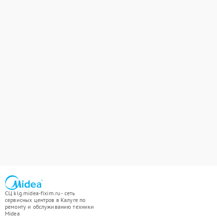
СЦ klg.midea-fixim.ru - сеть
сервисных центров в Калуге по
ремонту и обслуживанию техники
Midea