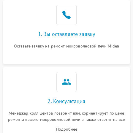
Проблемы с вентилятором
2000 ₽
Подробнее →
Поломка системы
2200 ₽
Подробнее →
охлаждения
1. Вы оставляете заявку
Не работают сенсорные
2400 ₽
Подробнее →
кнопки
Оставьте заявку на ремонт микроволновой печи Midea
Не горит подсветка
2000 ₽
Подробнее →
Сломался трансформатор
1000 ₽
Подробнее →
2. Консультация
Менеджер колл центра позвонит вам, сориентирует по цене
ремонта вашего микроволновой печи а также ответит на все
ваши вопросы.
Подробнее