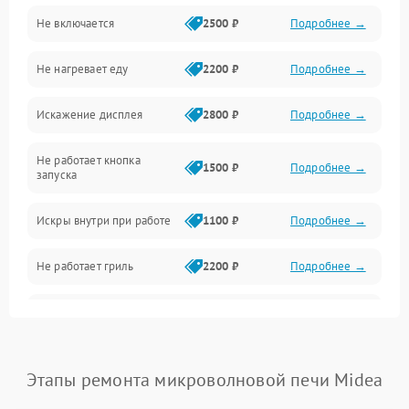
Не включается
2500 ₽
Подробнее →
Механика и внутренние элементы
Не нагревает еду
2200 ₽
Подробнее →
Механические повреждения
Искажение дисплея
2800 ₽
Подробнее →
Питание и запуск
Не работает кнопка
Нагрев и приготовление
1500 ₽
Подробнее →
запуска
Программное обеспечение
Искры внутри при работе
1100 ₽
Подробнее →
Не работает гриль
2200 ₽
Подробнее →
Перегрев или отключение
2400 ₽
Подробнее →
во время работы
Появление запаха гари
2400 ₽
Подробнее →
Этапы ремонта микроволновой печи Midea