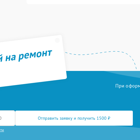
й на ремонт
При оформл
Отправить заявку и получить 1500 ₽
сти