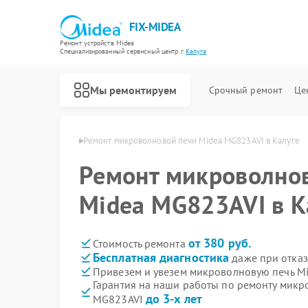
FIX-MIDEA
Ремонт устройств Midea
Специализированный cервисный центр г.
Калуга
Мы ремонтируем
Срочный ремонт
Це
чей Midea в Калуге
Ремонт микроволновой печи Midea MG823AVI в Калуге
Ремонт микроволно
Midea MG823AVI в К
от 380 руб.
Стоимость ремонта
Бесплатная диагностика
даже при отказ
Привезем и увезем микроволновую печь M
Гарантия на наши работы по ремонту микр
до 3-х лет
MG823AVI
Ремонт варочных панелей Midea
Ремонт парогенераторов Midea
Ремонт увлажнителей воздуха Midea
Ремонт очистителей воздуха Midea
Ремонт морозильных камер Midea
Ремонт вертикальных пылесосов Midea
Ремонт водонагревателей Midea
Ремонт роботов-пылесосов Midea
Ремонт стиральных машин Midea
Ремонт посудомоечных машин Midea
Ремонт кондиционеров Midea
Ремонт духовых шкафов Midea
Ремонт сушильных машин Midea