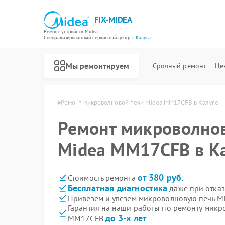
FIX-MIDEA
Ремонт устройств Midea
Специализированный cервисный центр г.
Калуга
Мы ремонтируем
Срочный ремонт
Це
чей Midea в Калуге
Ремонт микроволновой печи Midea MM17CFB в Калуге
Ремонт микроволно
Midea MM17CFB в К
от 380 руб.
Стоимость ремонта
Бесплатная диагностика
даже при отказ
Привезем и увезем микроволновую печь M
Гарантия на наши работы по ремонту микр
до 3-х лет
MM17CFB
Ремонт варочных панелей Midea
Ремонт парогенераторов Midea
Ремонт увлажнителей воздуха Midea
Ремонт очистителей воздуха Midea
Ремонт морозильных камер Midea
Ремонт вертикальных пылесосов Midea
Ремонт водонагревателей Midea
Ремонт роботов-пылесосов Midea
Ремонт стиральных машин Midea
Ремонт посудомоечных машин Midea
Ремонт кондиционеров Midea
Ремонт духовых шкафов Midea
Ремонт сушильных машин Midea