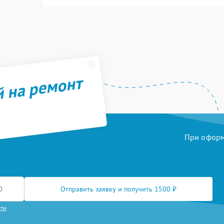
й на ремонт
При оформл
Отправить заявку и получить 1500 ₽
сти