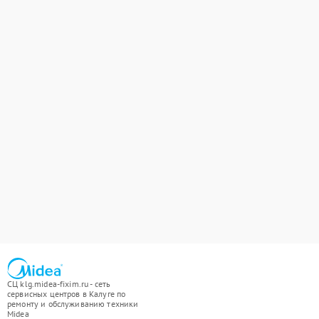
СЦ klg.midea-fixim.ru - сеть
сервисных центров в Калуге по
ремонту и обслуживанию техники
Midea