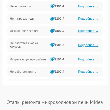
Не включается
2500 ₽
Подробнее →
Механика и внутренние элементы
Не нагревает еду
2200 ₽
Подробнее →
Механические повреждения
Искажение дисплея
2800 ₽
Подробнее →
Питание и запуск
Не работает кнопка
Нагрев и приготовление
1500 ₽
Подробнее →
запуска
Программное обеспечение
Искры внутри при работе
1100 ₽
Подробнее →
Не работает гриль
2200 ₽
Подробнее →
Перегрев или отключение
2400 ₽
Подробнее →
во время работы
Появление запаха гари
2400 ₽
Подробнее →
Этапы ремонта микроволновой печи Midea