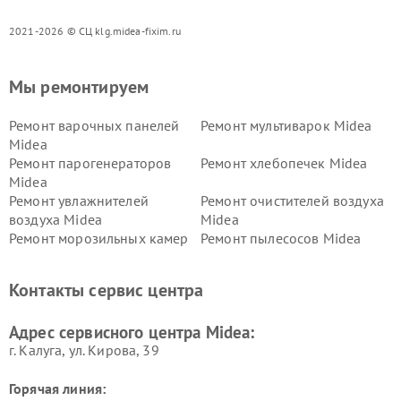
2021-2026 © СЦ klg.midea-fixim.ru
Мы ремонтируем
Ремонт варочных панелей
Ремонт мультиварок Midea
Midea
Ремонт парогенераторов
Ремонт хлебопечек Midea
Midea
Ремонт увлажнителей
Ремонт очистителей воздуха
воздуха Midea
Midea
Ремонт морозильных камер
Ремонт пылесосов Midea
Midea
Ремонт вертикальных
Ремонт обогревателей Midea
Контакты сервис центра
пылесосов Midea
Ремонт вытяжек Midea
Ремонт водонагревателей
Адрес сервисного центра Midea:
Midea
г. Калуга, ул. Кирова, 39
Горячая линия: