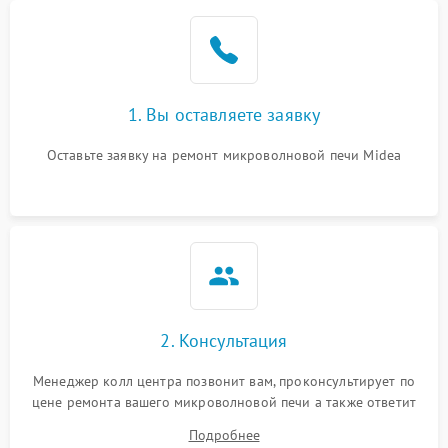
Проблемы с вентилятором
2000 ₽
Подробнее →
Поломка системы
2200 ₽
Подробнее →
охлаждения
1. Вы оставляете заявку
Не работают сенсорные
2400 ₽
Подробнее →
кнопки
Оставьте заявку на ремонт микроволновой печи Midea
Не горит подсветка
2000 ₽
Подробнее →
Сломался трансформатор
1000 ₽
Подробнее →
2. Консультация
Менеджер колл центра позвонит вам, проконсультирует по
цене ремонта вашего микроволновой печи а также ответит
на все ваши вопросы.
Подробнее