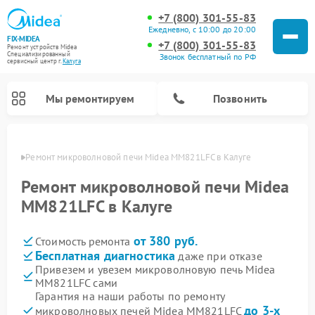
+7 (800) 301-55-83
Ежедневно, с 10:00 до 20:00
FIX-MIDEA
+7 (800) 301-55-83
Ремонт устройств Midea
Специализированный
Звонок бесплатный по РФ
cервисный центр г.
Калуга
Мы ремонтируем
Позвонить
алуге
Ремонт микроволновой печи Midea MM821LFC в Калуге
Ремонт микроволновой печи Midea
MM821LFC в Калуге
от 380 руб.
Стоимость ремонта
Бесплатная диагностика
даже при отказе
Привезем и увезем микроволновую печь Midea
MM821LFC сами
Ремонт вертикальных пылесосов Midea
Ремонт варочных панелей Midea
Ремонт увлажнителей воздуха Midea
Ремонт морозильных камер Midea
Ремонт посудомоечных машин Midea
Ремонт очистителей воздуха Midea
Ремонт водонагревателей Midea
Ремонт роботов-пылесосов Midea
Ремонт стиральных машин Midea
Ремонт сушильных машин Midea
Гарантия на наши работы по ремонту
до 3-х
микроволновых печей Midea MM821LFC