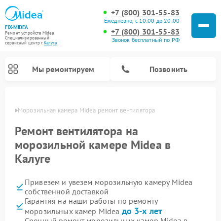
+7 (800) 301-55-83
Ежедневно, с 10:00 до 20:00
FIX-MIDEA
+7 (800) 301-55-83
Ремонт устройств Midea
Специализированный
Звонок бесплатный по РФ
cервисный центр г.
Калуга
Мы ремонтируем
Позвонить
алуге
Морозильная камера Midea ремонт вентилятора
Ремонт вентилятора на
морозильной камере Midea в
Калуге
Привезем и увезем морозильную камеру Midea
собственной доставкой
Гарантия на наши работы по ремонту
Ремонт варочных панелей Midea
Ремонт увлажнителей воздуха Midea
Ремонт водонагревателей Midea
Ремонт роботов-пылесосов Midea
Ремонт стиральных машин Midea
Ремонт микроволновых печей Midea
Ремонт вертикальных пылесосов Midea
Ремонт очистителей воздуха Midea
Ремонт посудомоечных машин Midea
Ремонт сушильных машин Midea
до 3-х лет
морозильных камер Midea
Срочный ремонт морозильных камер Midea в