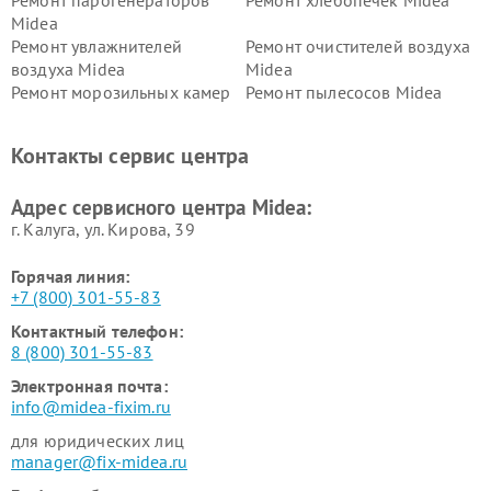
Ремонт парогенераторов
Ремонт хлебопечек Midea
Midea
Ремонт увлажнителей
Ремонт очистителей воздуха
воздуха Midea
Midea
Ремонт морозильных камер
Ремонт пылесосов Midea
Midea
Ремонт вертикальных
Ремонт обогревателей Midea
Контакты сервис центра
пылесосов Midea
Ремонт вытяжек Midea
Ремонт водонагревателей
Адрес сервисного центра Midea:
Midea
г. Калуга, ул. Кирова, 39
Горячая линия:
+7 (800) 301-55-83
Контактный телефон:
8 (800) 301-55-83
Электронная почта:
info@midea-fixim.ru
для юридических лиц
manager@fix-midea.ru