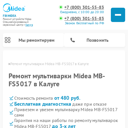
+7 (800) 301-55-83
Ежедневно, с 10:00 до 20:00
FIX-MIDEA
+7 (800) 301-55-83
Ремонт устройств Midea
Специализированный
Звонок бесплатный по РФ
cервисный центр г.
Калуга
Мы ремонтируем
Позвонить
алуге
Ремонт мультиварки Midea MB-FS5017 в Калуге
Ремонт мультиварки Midea MB-
FS5017 в Калуге
от 480 руб.
Стоимость ремонта
Бесплатная диагностика
даже при отказе
Привезем и увезем мультиварку Midea MB-FS5017
сами
Ремонт варочных панелей Midea
Ремонт очистителей воздуха Midea
Ремонт водонагревателей Midea
Ремонт роботов-пылесосов Midea
Ремонт стиральных машин Midea
Ремонт микроволновых печей Midea
Ремонт вертикальных пылесосов Midea
Ремонт увлажнителей воздуха Midea
Ремонт морозильных камер Midea
Ремонт посудомоечных машин Midea
Ремонт сушильных машин Midea
Гарантия на наши работы по ремонту мультиварок
до 3-х лет
Midea MB-FS5017