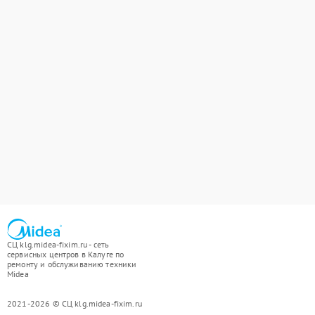
СЦ klg.midea-fixim.ru - сеть
сервисных центров в Калуге по
ремонту и обслуживанию техники
Midea
2021-2026 © СЦ klg.midea-fixim.ru