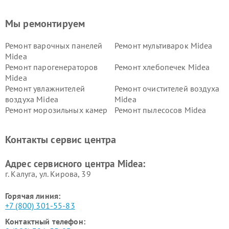
Мы ремонтируем
Ремонт варочных панелей
Ремонт мультиварок Midea
Midea
Ремонт парогенераторов
Ремонт хлебопечек Midea
Midea
Ремонт увлажнителей
Ремонт очистителей воздуха
воздуха Midea
Midea
Ремонт морозильных камер
Ремонт пылесосов Midea
Midea
Ремонт вертикальных
Ремонт обогревателей Midea
Контакты сервис центра
пылесосов Midea
Ремонт вытяжек Midea
Ремонт водонагревателей
Адрес сервисного центра Midea:
Midea
г. Калуга, ул. Кирова, 39
Горячая линия:
+7 (800) 301-55-83
Контактный телефон: