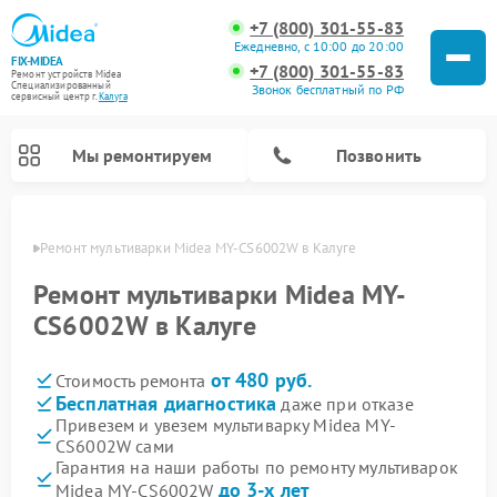
+7 (800) 301-55-83
Ежедневно, с 10:00 до 20:00
FIX-MIDEA
+7 (800) 301-55-83
Ремонт устройств Midea
Специализированный
Звонок бесплатный по РФ
cервисный центр г.
Калуга
Мы ремонтируем
Позвонить
алуге
Ремонт мультиварки Midea MY-CS6002W в Калуге
Ремонт мультиварки Midea MY-
CS6002W в Калуге
от 480 руб.
Стоимость ремонта
Бесплатная диагностика
даже при отказе
Привезем и увезем мультиварку Midea MY-
CS6002W сами
Ремонт варочных панелей Midea
Ремонт очистителей воздуха Midea
Ремонт водонагревателей Midea
Ремонт роботов-пылесосов Midea
Ремонт стиральных машин Midea
Ремонт микроволновых печей Midea
Ремонт вертикальных пылесосов Midea
Ремонт увлажнителей воздуха Midea
Ремонт морозильных камер Midea
Ремонт посудомоечных машин Midea
Ремонт сушильных машин Midea
Гарантия на наши работы по ремонту мультиварок
до 3-х лет
Midea MY-CS6002W