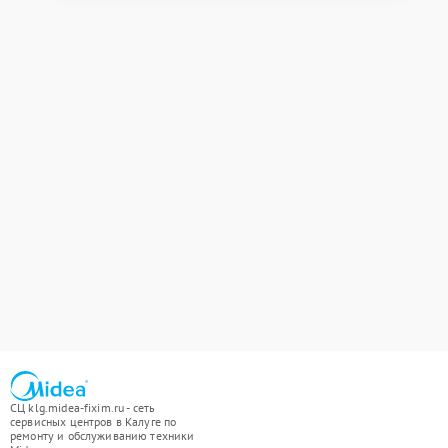
СЦ klg.midea-fixim.ru - сеть
сервисных центров в Калуге по
ремонту и обслуживанию техники