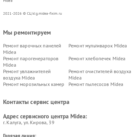
Midea
2021-2026 © СЦ klg.midea-fixim.ru
Мы ремонтируем
Ремонт варочных панелей
Ремонт мультиварок Midea
Midea
Ремонт парогенераторов
Ремонт хлебопечек Midea
Midea
Ремонт увлажнителей
Ремонт очистителей воздуха
воздуха Midea
Midea
Ремонт морозильных камер
Ремонт пылесосов Midea
Midea
Ремонт вертикальных
Ремонт обогревателей Midea
Контакты сервис центра
пылесосов Midea
Ремонт вытяжек Midea
Ремонт водонагревателей
Адрес сервисного центра Midea:
Midea
г. Калуга, ул. Кирова, 39
Горячая линия: