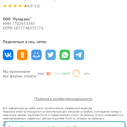
4.9-5.0
ООО "Русервис"
ИНН 7702633247
ОГРН 1077746335776
Поделиться в соц. сетях:
Мы принимаем
все формы оплаты
Политика конфиденциальности
Вся информация на сайте носит исключительно справочный характер.
Товарные знаки используются исключительно для описания устройств, в отношении которых
сервисные центры klg.midea-fixim.ru предоставляют услуги по ремонту. Услуги оказываются в
неавторизованных сервисных центрах klg.midea-fixim.ru, которые не связаны с
правообладателями товарных знаков или их официальными представителями.
Ремонт осуществляется для устройств, уже введенных в гражданский оборот в соответствии