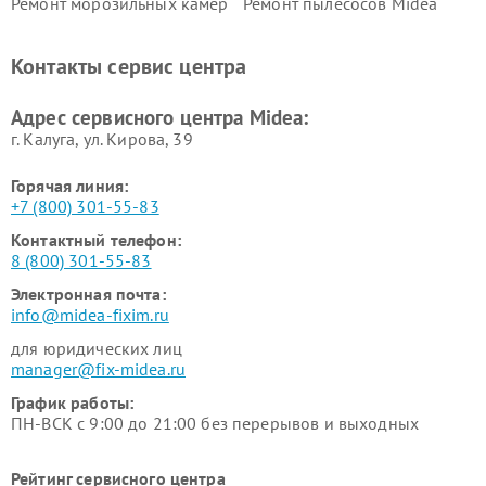
Ремонт морозильных камер
Ремонт пылесосов Midea
Midea
Ремонт вертикальных
Ремонт обогревателей Midea
Контакты сервис центра
пылесосов Midea
Ремонт вытяжек Midea
Ремонт водонагревателей
Адрес сервисного центра Midea:
Midea
г. Калуга, ул. Кирова, 39
Горячая линия:
+7 (800) 301-55-83
Контактный телефон:
8 (800) 301-55-83
Электронная почта:
info@midea-fixim.ru
для юридических лиц
manager@fix-midea.ru
График работы:
ПН-ВСК с 9:00 до 21:00 без перерывов и выходных
Рейтинг сервисного центра