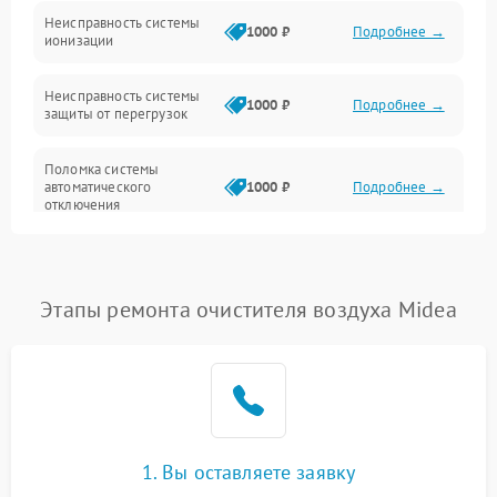
Неисправность системы
1000 ₽
Подробнее →
ионизации
Сеть
Неисправность системы
1000 ₽
Подробнее →
защиты от перегрузок
Поломка системы
автоматического
1000 ₽
Подробнее →
отключения
Неисправность системы
защиты от короткого
1000 ₽
Подробнее →
замыкания
Этапы ремонта очистителя воздуха Midea
Повреждение системы
1000 ₽
Подробнее →
защиты от перегрева
Неисправность системы
защиты от
1000 ₽
Подробнее →
перенапряжения
1. Вы оставляете заявку