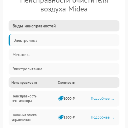
воздуха Midea
Виды неисправностей
Электроника
Механика
Электропитание
Неисправности
Стоимость
Фильтры
Неисправность
Механические повреждения
1000 ₽
Подробнее →
вентилятора
Управление
Поломка блока
1500 ₽
Подробнее →
управления
Датчики