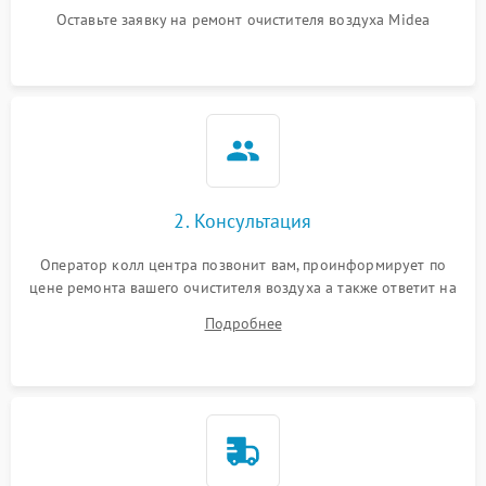
Неисправность системы
Оставьте заявку на ремонт очистителя воздуха Midea
1000 ₽
Подробнее →
защиты от замыкания
Повреждение системы
1000 ₽
Подробнее →
защиты от перегрузок
Неисправность системы
1000 ₽
Подробнее →
защиты от перегрева
2. Консультация
Поломка системы защиты
1000 ₽
Подробнее →
от перенапряжения
Оператор колл центра позвонит вам, проинформирует по
цене ремонта вашего очистителя воздуха а также ответит на
Поломка системы защиты
все ваши вопросы.
1000 ₽
Подробнее →
от замыкания
Подробнее
Не работает авто-режим
1200 ₽
Подробнее →
Сбои панели управления
1500 ₽
Подробнее →