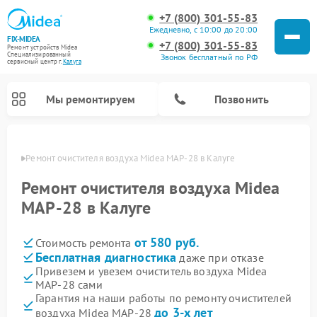
+7 (800) 301-55-83
Ежедневно, с 10:00 до 20:00
FIX-MIDEA
+7 (800) 301-55-83
Ремонт устройств Midea
Специализированный
Звонок бесплатный по РФ
cервисный центр г.
Калуга
Мы ремонтируем
Позвонить
алуге
Ремонт очистителя воздуха Midea MAP-28 в Калуге
Ремонт очистителя воздуха Midea
MAP-28 в Калуге
от 580 руб.
Стоимость ремонта
Бесплатная диагностика
даже при отказе
Привезем и увезем очиститель воздуха Midea
MAP-28 сами
Ремонт варочных панелей Midea
Ремонт увлажнителей воздуха Midea
Ремонт водонагревателей Midea
Ремонт роботов-пылесосов Midea
Ремонт стиральных машин Midea
Ремонт микроволновых печей Midea
Ремонт вертикальных пылесосов Midea
Ремонт морозильных камер Midea
Ремонт посудомоечных машин Midea
Ремонт сушильных машин Midea
Гарантия на наши работы по ремонту очистителей
до 3-х лет
воздуха Midea MAP-28