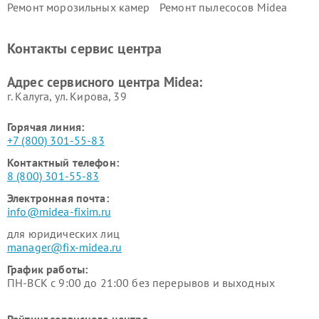
Ремонт морозильных камер
Ремонт пылесосов Midea
Midea
Ремонт вертикальных
Ремонт обогревателей Midea
Контакты сервис центра
пылесосов Midea
Ремонт вытяжек Midea
Ремонт водонагревателей
Адрес сервисного центра Midea:
Midea
г. Калуга, ул. Кирова, 39
Горячая линия:
+7 (800) 301-55-83
Контактный телефон:
8 (800) 301-55-83
Электронная почта:
info@midea-fixim.ru
для юридических лиц
manager@fix-midea.ru
График работы:
ПН-ВСК с 9:00 до 21:00 без перерывов и выходных