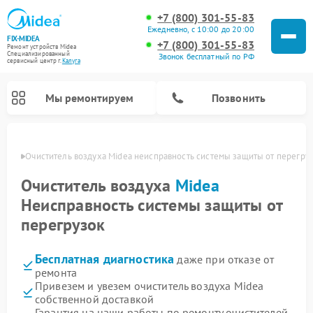
+7 (800) 301-55-83
Ежедневно, с 10:00 до 20:00
FIX-MIDEA
+7 (800) 301-55-83
Ремонт устройств Midea
Специализированный
Звонок бесплатный по РФ
cервисный центр г.
Калуга
Мы ремонтируем
Позвонить
алуге
Очиститель воздуха Midea неисправность системы защиты от перегру
Очиститель воздуха
Midea
Неисправность системы защиты от
перегрузок
Бесплатная диагностика
даже при отказе от
ремонта
Привезем и увезем очиститель воздуха Midea
Ремонт варочных панелей Midea
Ремонт увлажнителей воздуха Midea
Ремонт водонагревателей Midea
Ремонт роботов-пылесосов Midea
Ремонт стиральных машин Midea
Ремонт микроволновых печей Midea
Ремонт вертикальных пылесосов Midea
Ремонт морозильных камер Midea
Ремонт посудомоечных машин Midea
Ремонт сушильных машин Midea
собственной доставкой
Гарантия на наши работы по ремонту очистителей