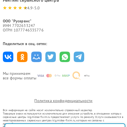
Рейтинг сервисного центра
4.9-5.0
ООО "Русервис"
ИНН 7702633247
ОГРН 1077746335776
Поделиться в соц. сетях:
Мы принимаем
все формы оплаты
Политика конфиденциальности
Вся информация на сайте носит исключительно справочный характер.
Товарные знаки используются исключительно для описания устройств, в отношении которых
сервисные центры klg.midea-fixim.ru предоставляют услуги по ремонту. Услуги оказываются в
неавторизованных сервисных центрах klg.midea-fixim.ru, которые не связаны с
правообладателями товарных знаков или их официальными представителями.