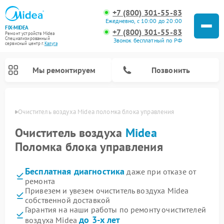
+7 (800) 301-55-83
Ежедневно, с 10:00 до 20:00
FIX-MIDEA
+7 (800) 301-55-83
Ремонт устройств Midea
Специализированный
Звонок бесплатный по РФ
cервисный центр г.
Калуга
Мы ремонтируем
Позвонить
алуге
Очиститель воздуха Midea поломка блока управления
Очиститель воздуха
Midea
Поломка блока управления
Бесплатная диагностика
даже при отказе от
ремонта
Привезем и увезем очиститель воздуха Midea
собственной доставкой
Ремонт варочных панелей Midea
Ремонт увлажнителей воздуха Midea
Ремонт водонагревателей Midea
Ремонт роботов-пылесосов Midea
Ремонт стиральных машин Midea
Ремонт микроволновых печей Midea
Ремонт вертикальных пылесосов Midea
Ремонт морозильных камер Midea
Ремонт посудомоечных машин Midea
Ремонт сушильных машин Midea
Гарантия на наши работы по ремонту очистителей
до 3-х лет
воздуха Midea