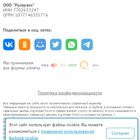
ООО "Русервис"
ИНН 7702633247
ОГРН 1077746335776
Поделиться в соц. сетях:
Мы принимаем
все формы оплаты
Политика конфиденциальности
Вся информация на сайте носит исключительно справочный характер.
Товарные знаки используются исключительно для описания устройств, в отношении которых
сервисные центры klg.midea-fixim.ru предоставляют услуги по ремонту. Услуги оказываются в
неавторизованных сервисных центрах klg.midea-fixim.ru, которые не связаны с
правообладателями товарных знаков или их официальными представителями.
Ремонт осуществляется для устройств, уже введенных в гражданский оборот в соответствии
Этот сайт использует файлы cookie. Вы можете
со статьей 1487 ГК РФ.
Использование товарных знаков не преследует цели индивидуализации услуг или введения
ознакомиться с
правилами использования
Согласен
потребителей в заблуждение, а служит для информирования о предоставляемых услугах по
ремонту техники указанных брендов.
файлов cookie