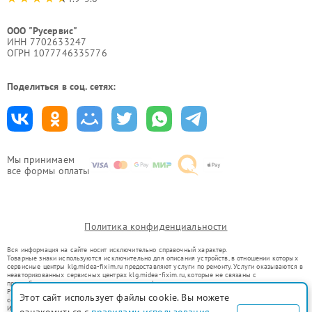
ООО "Русервис"
ИНН 7702633247
ОГРН 1077746335776
Поделиться в соц. сетях:
Мы принимаем
все формы оплаты
Политика конфиденциальности
Вся информация на сайте носит исключительно справочный характер.
Товарные знаки используются исключительно для описания устройств, в отношении которых
сервисные центры klg.midea-fixim.ru предоставляют услуги по ремонту. Услуги оказываются в
неавторизованных сервисных центрах klg.midea-fixim.ru, которые не связаны с
правообладателями товарных знаков или их официальными представителями.
Ремонт осуществляется для устройств, уже введенных в гражданский оборот в соответствии
Этот сайт использует файлы cookie. Вы можете
со статьей 1487 ГК РФ.
Использование товарных знаков не преследует цели индивидуализации услуг или введения