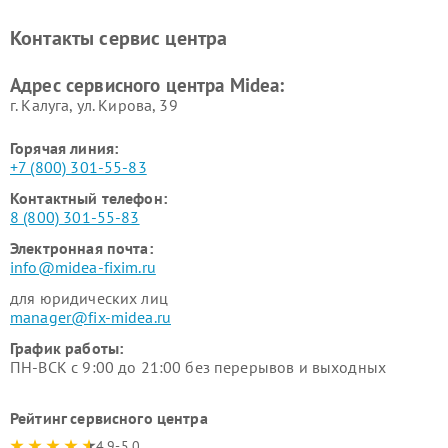
Midea
Ремонт вертикальных
Ремонт обогревателей Midea
Контакты сервис центра
пылесосов Midea
Ремонт вытяжек Midea
Ремонт водонагревателей
Адрес сервисного центра Midea:
Midea
г. Калуга, ул. Кирова, 39
Горячая линия:
+7 (800) 301-55-83
Контактный телефон:
8 (800) 301-55-83
Электронная почта:
info@midea-fixim.ru
для юридических лиц
manager@fix-midea.ru
График работы:
ПН-ВСК с 9:00 до 21:00 без перерывов и выходных
Рейтинг сервисного центра
4.9-5.0