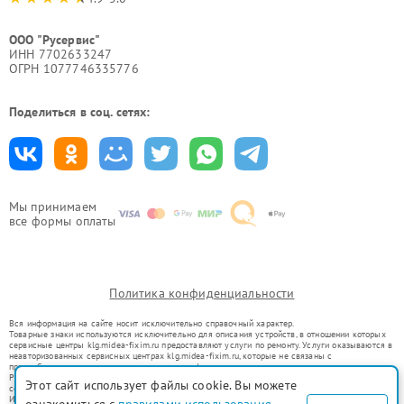
ООО "Русервис"
ИНН 7702633247
ОГРН 1077746335776
Поделиться в соц. сетях:
Мы принимаем
все формы оплаты
Политика конфиденциальности
Вся информация на сайте носит исключительно справочный характер.
Товарные знаки используются исключительно для описания устройств, в отношении которых
сервисные центры klg.midea-fixim.ru предоставляют услуги по ремонту. Услуги оказываются в
неавторизованных сервисных центрах klg.midea-fixim.ru, которые не связаны с
правообладателями товарных знаков или их официальными представителями.
Ремонт осуществляется для устройств, уже введенных в гражданский оборот в соответствии
Этот сайт использует файлы cookie. Вы можете
со статьей 1487 ГК РФ.
Использование товарных знаков не преследует цели индивидуализации услуг или введения