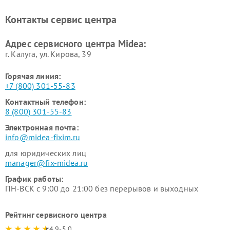
Midea
Ремонт вертикальных
Ремонт обогревателей Midea
Контакты сервис центра
пылесосов Midea
Ремонт вытяжек Midea
Ремонт водонагревателей
Адрес сервисного центра Midea:
Midea
г. Калуга, ул. Кирова, 39
Горячая линия:
+7 (800) 301-55-83
Контактный телефон:
8 (800) 301-55-83
Электронная почта:
info@midea-fixim.ru
для юридических лиц
manager@fix-midea.ru
График работы:
ПН-ВСК с 9:00 до 21:00 без перерывов и выходных
Рейтинг сервисного центра
4.9-5.0