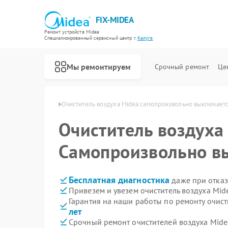
FIX-MIDEA
Ремонт устройств Midea
Специализированный cервисный центр г.
Калуга
Мы ремонтируем
Срочный ремонт
Це
духа Midea в Калуге
Очиститель воздуха Midea самопроизвольно выключает
Очиститель воздух
Самопроизвольно в
Бесплатная диагностика
даже при отказ
Привезем и увезем очиститель воздуха Mid
Гарантия на наши работы по ремонту очис
лет
Срочный ремонт очистителей воздуха Midea
Ремонт варочных панелей Midea
Ремонт парогенераторов Midea
Ремонт увлажнителей воздуха Midea
Ремонт морозильных камер Midea
Ремонт вертикальных пылесосов Midea
Ремонт водонагревателей Midea
Ремонт роботов-пылесосов Midea
Ремонт стиральных машин Midea
Ремонт посудомоечных машин Midea
Ремонт микроволновых печей Midea
Ремонт кондиционеров Midea
Ремонт духовых шкафов Midea
Ремонт сушильных машин Midea