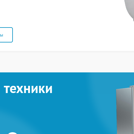
ны
 техники