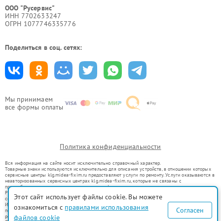
ООО "Русервис"
ИНН 7702633247
ОГРН 1077746335776
Поделиться в соц. сетях:
Мы принимаем
все формы оплаты
Политика конфиденциальности
Вся информация на сайте носит исключительно справочный характер.
Товарные знаки используются исключительно для описания устройств, в отношении которых
сервисные центры klg.midea-fixim.ru предоставляют услуги по ремонту. Услуги оказываются в
неавторизованных сервисных центрах klg.midea-fixim.ru, которые не связаны с
правообладателями товарных знаков или их официальными представителями.
Ремонт осуществляется для устройств, уже введенных в гражданский оборот в соответствии
Этот сайт использует файлы cookie. Вы можете
со статьей 1487 ГК РФ.
Использование товарных знаков не преследует цели индивидуализации услуг или введения
ознакомиться с
правилами использования
Согласен
потребителей в заблуждение, а служит для информирования о предоставляемых услугах по
ремонту техники указанных брендов.
файлов cookie