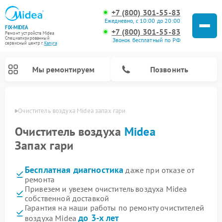
+7 (800) 301-55-83
Ежедневно, с 10:00 до 20:00
FIX-MIDEA
+7 (800) 301-55-83
Ремонт устройств Midea
Специализированный
Звонок бесплатный по РФ
cервисный центр г.
Калуга
Мы ремонтируем
Позвонить
алуге
Очиститель воздуха Midea запах гари
Очиститель воздуха
Midea
Запах гари
Бесплатная диагностика
даже при отказе от
ремонта
Привезем и увезем очиститель воздуха Midea
собственной доставкой
Ремонт варочных панелей Midea
Ремонт увлажнителей воздуха Midea
Ремонт водонагревателей Midea
Ремонт роботов-пылесосов Midea
Ремонт стиральных машин Midea
Ремонт микроволновых печей Midea
Ремонт вертикальных пылесосов Midea
Ремонт морозильных камер Midea
Ремонт посудомоечных машин Midea
Ремонт сушильных машин Midea
Гарантия на наши работы по ремонту очистителей
до 3-х лет
воздуха Midea