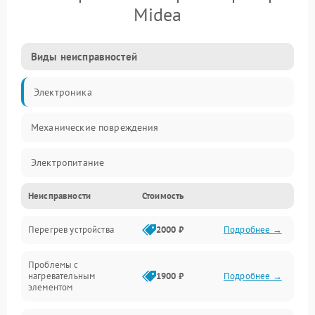
Midea
Виды неисправностей
Электроника
Механические повреждения
Электропитание
Неисправности
Стоимость
Парообразование
Перегрев устройства
2000 ₽
Подробнее →
Герметичность
Проблемы с
Механика
нагревательным
1900 ₽
Подробнее →
элементом