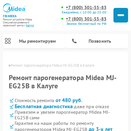
+7 (800) 301-55-83
Ежедневно, с 10:00 до 20:00
FIX-MIDEA
+7 (800) 301-55-83
Ремонт устройств Midea
Специализированный
Звонок бесплатный по РФ
cервисный центр г.
Калуга
Мы ремонтируем
Позвонить
алуге
Ремонт парогенератора Midea MJ-EG25B в Калуге
Ремонт парогенератора Midea MJ-
EG25B в Калуге
от 480 руб.
Стоимость ремонта
Бесплатная диагностика
даже при отказе
Привезем и увезем парогенератор Midea MJ-
EG25B сами
Ремонт варочных панелей Midea
Ремонт очистителей воздуха Midea
Ремонт водонагревателей Midea
Ремонт роботов-пылесосов Midea
Ремонт стиральных машин Midea
Ремонт микроволновых печей Midea
Ремонт вертикальных пылесосов Midea
Ремонт увлажнителей воздуха Midea
Ремонт морозильных камер Midea
Ремонт посудомоечных машин Midea
Ремонт сушильных машин Midea
Гарантия на наши работы по ремонту
до 3-х лет
парогенераторов Midea MJ-EG25B