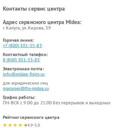
Ремонт вертикальных
Ремонт обогревателей Midea
Контакты сервис центра
пылесосов Midea
Ремонт вытяжек Midea
Ремонт водонагревателей
Адрес сервисного центра Midea:
Midea
г. Калуга, ул. Кирова, 39
Горячая линия:
+7 (800) 301-55-83
Контактный телефон:
8 (800) 301-55-83
Электронная почта:
info@midea-fixim.ru
для юридических лиц
manager@fix-midea.ru
График работы:
ПН-ВСК с 9:00 до 21:00 без перерывов и выходных
Рейтинг сервисного центра
4.9-5.0