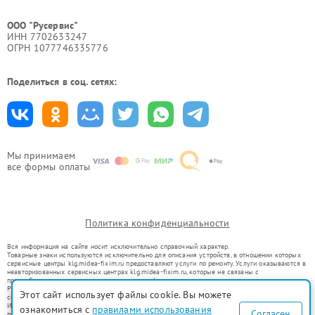
ООО "Русервис"
ИНН 7702633247
ОГРН 1077746335776
Поделиться в соц. сетях:
Мы принимаем
все формы оплаты
Политика конфиденциальности
Вся информация на сайте носит исключительно справочный характер.
Товарные знаки используются исключительно для описания устройств, в отношении которых
сервисные центры klg.midea-fixim.ru предоставляют услуги по ремонту. Услуги оказываются в
неавторизованных сервисных центрах klg.midea-fixim.ru, которые не связаны с
правообладателями товарных знаков или их официальными представителями.
Ремонт осуществляется для устройств, уже введенных в гражданский оборот в соответствии
Этот сайт использует файлы cookie. Вы можете
со статьей 1487 ГК РФ.
Использование товарных знаков не преследует цели индивидуализации услуг или введения
ознакомиться с
правилами использования
Согласен
потребителей в заблуждение, а служит для информирования о предоставляемых услугах по