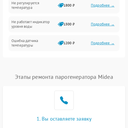
Не регулируется
1800 ₽
Подробнее →
температура
Не работает индикатор
1500 ₽
Подробнее →
уровня воды
Ошибка датчика
1200 ₽
Подробнее →
температуры
Не работает индикатор
1000 ₽
Подробнее →
Ошибка платы управления
1500 ₽
Подробнее →
Этапы ремонта парогенератора Midea
Сбой режима работы
1200 ₽
Подробнее →
Не сохраняет настройки
1200 ₽
Подробнее →
Не включается
1500 ₽
Подробнее →
1. Вы оставляете заявку