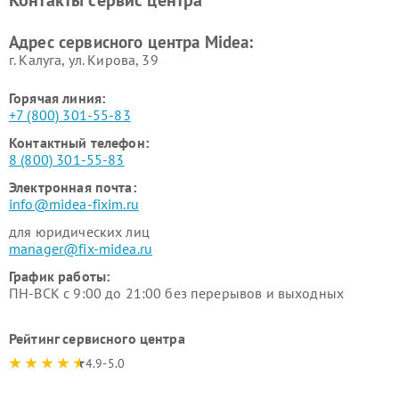
Контакты сервис центра
пылесосов Midea
Ремонт вытяжек Midea
Ремонт водонагревателей
Адрес сервисного центра Midea:
Midea
г. Калуга, ул. Кирова, 39
Горячая линия:
+7 (800) 301-55-83
Контактный телефон:
8 (800) 301-55-83
Электронная почта:
info@midea-fixim.ru
для юридических лиц
manager@fix-midea.ru
График работы:
ПН-ВСК с 9:00 до 21:00 без перерывов и выходных
Рейтинг сервисного центра
4.9-5.0