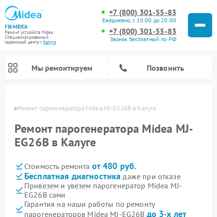
+7 (800) 301-55-83
Ежедневно, с 10:00 до 20:00
FIX-MIDEA
+7 (800) 301-55-83
Ремонт устройств Midea
Специализированный
Звонок бесплатный по РФ
cервисный центр г.
Калуга
Мы ремонтируем
Позвонить
алуге
Ремонт парогенератора Midea MJ-EG26B в Калуге
Ремонт парогенератора Midea MJ-
EG26B в Калуге
от 480 руб.
Стоимость ремонта
Бесплатная диагностика
даже при отказе
Привезем и увезем парогенератор Midea MJ-
EG26B сами
Ремонт варочных панелей Midea
Ремонт очистителей воздуха Midea
Ремонт водонагревателей Midea
Ремонт роботов-пылесосов Midea
Ремонт стиральных машин Midea
Ремонт микроволновых печей Midea
Ремонт вертикальных пылесосов Midea
Ремонт увлажнителей воздуха Midea
Ремонт морозильных камер Midea
Ремонт посудомоечных машин Midea
Ремонт сушильных машин Midea
Гарантия на наши работы по ремонту
до 3-х лет
парогенераторов Midea MJ-EG26B