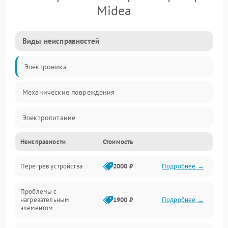
Midea
Виды неисправностей
Электроника
Механические повреждения
Электропитание
Неисправности
Стоимость
Парообразование
Перегрев устройства
2000 ₽
Подробнее →
Герметичность
Проблемы с
Механика
нагревательным
1900 ₽
Подробнее →
элементом