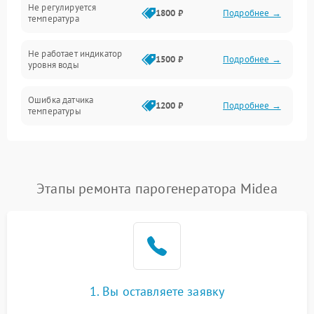
Не регулируется
1800 ₽
Подробнее →
температура
Не работает индикатор
1500 ₽
Подробнее →
уровня воды
Ошибка датчика
1200 ₽
Подробнее →
температуры
Не работает индикатор
1000 ₽
Подробнее →
Ошибка платы управления
1500 ₽
Подробнее →
Этапы ремонта парогенератора Midea
Сбой режима работы
1200 ₽
Подробнее →
Не сохраняет настройки
1200 ₽
Подробнее →
Не включается
1500 ₽
Подробнее →
1. Вы оставляете заявку