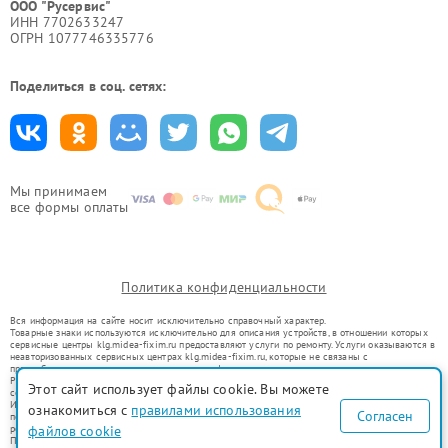
ООО "Русервис"
ИНН 7702633247
ОГРН 1077746335776
Поделиться в соц. сетях:
Мы принимаем
все формы оплаты
Политика конфиденциальности
Вся информация на сайте носит исключительно справочный характер.
Товарные знаки используются исключительно для описания устройств, в отношении которых
сервисные центры klg.midea-fixim.ru предоставляют услуги по ремонту. Услуги оказываются в
неавторизованных сервисных центрах klg.midea-fixim.ru, которые не связаны с
правообладателями товарных знаков или их официальными представителями.
Ремонт осуществляется для устройств, уже введенных в гражданский оборот в соответствии
Этот сайт использует файлы cookie. Вы можете
со статьей 1487 ГК РФ.
Использование товарных знаков не преследует цели индивидуализации услуг или введения
ознакомиться с
правилами использования
Согласен
потребителей в заблуждение, а служит для информирования о предоставляемых услугах по
ремонту техники указанных брендов.
файлов cookie
Представленная на сайте информация не является публичной офертой, определяемой