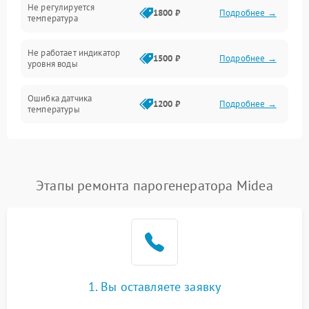
Не регулируется
1800 ₽
Подробнее →
температура
Не работает индикатор
1500 ₽
Подробнее →
уровня воды
Ошибка датчика
1200 ₽
Подробнее →
температуры
Не работает индикатор
1000 ₽
Подробнее →
Ошибка платы управления
1500 ₽
Подробнее →
Этапы ремонта парогенератора Midea
Сбой режима работы
1200 ₽
Подробнее →
Не сохраняет настройки
1200 ₽
Подробнее →
Не включается
1500 ₽
Подробнее →
1. Вы оставляете заявку