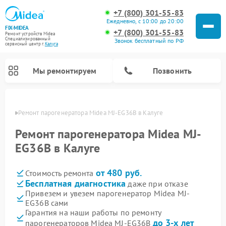
+7 (800) 301-55-83
Ежедневно, с 10:00 до 20:00
FIX-MIDEA
+7 (800) 301-55-83
Ремонт устройств Midea
Специализированный
Звонок бесплатный по РФ
cервисный центр г.
Калуга
Мы ремонтируем
Позвонить
алуге
Ремонт парогенератора Midea MJ-EG36B в Калуге
Ремонт парогенератора Midea MJ-
EG36B в Калуге
от 480 руб.
Стоимость ремонта
Бесплатная диагностика
даже при отказе
Привезем и увезем парогенератор Midea MJ-
EG36B сами
Ремонт варочных панелей Midea
Ремонт очистителей воздуха Midea
Ремонт водонагревателей Midea
Ремонт роботов-пылесосов Midea
Ремонт стиральных машин Midea
Ремонт микроволновых печей Midea
Ремонт вертикальных пылесосов Midea
Ремонт увлажнителей воздуха Midea
Ремонт морозильных камер Midea
Ремонт посудомоечных машин Midea
Ремонт сушильных машин Midea
Гарантия на наши работы по ремонту
до 3-х лет
парогенераторов Midea MJ-EG36B