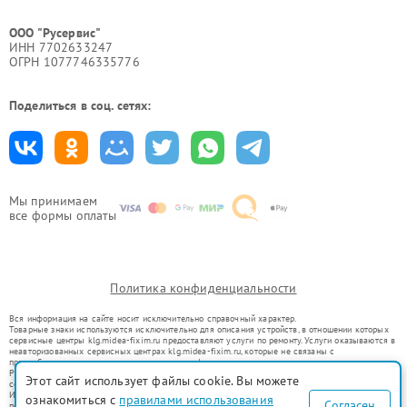
ООО "Русервис"
ИНН 7702633247
ОГРН 1077746335776
Поделиться в соц. сетях:
Мы принимаем
все формы оплаты
Политика конфиденциальности
Вся информация на сайте носит исключительно справочный характер.
Товарные знаки используются исключительно для описания устройств, в отношении которых
сервисные центры klg.midea-fixim.ru предоставляют услуги по ремонту. Услуги оказываются в
неавторизованных сервисных центрах klg.midea-fixim.ru, которые не связаны с
правообладателями товарных знаков или их официальными представителями.
Ремонт осуществляется для устройств, уже введенных в гражданский оборот в соответствии
Этот сайт использует файлы cookie. Вы можете
со статьей 1487 ГК РФ.
Использование товарных знаков не преследует цели индивидуализации услуг или введения
ознакомиться с
правилами использования
Согласен
потребителей в заблуждение, а служит для информирования о предоставляемых услугах по