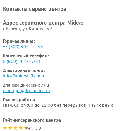
Ремонт вертикальных
Ремонт обогревателей Midea
Контакты сервис центра
пылесосов Midea
Ремонт вытяжек Midea
Ремонт водонагревателей
Адрес сервисного центра Midea:
Midea
г. Калуга, ул. Кирова, 39
Горячая линия:
+7 (800) 301-55-83
Контактный телефон:
8 (800) 301-55-83
Электронная почта:
info@midea-fixim.ru
для юридических лиц
manager@fix-midea.ru
График работы:
ПН-ВСК с 9:00 до 21:00 без перерывов и выходных
Рейтинг сервисного центра
4.9-5.0