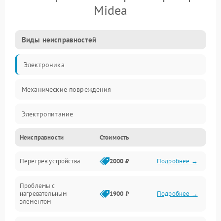
Midea
Виды неисправностей
Электроника
Механические повреждения
Электропитание
Неисправности
Стоимость
Парообразование
Перегрев устройства
2000 ₽
Подробнее →
Герметичность
Проблемы с
Механика
нагревательным
1900 ₽
Подробнее →
элементом