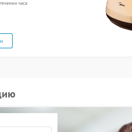
течении часа
ны
цию