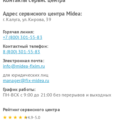
Контакты сервис центра
пылесосов Midea
Ремонт вытяжек Midea
Ремонт водонагревателей
Адрес сервисного центра Midea:
Midea
г. Калуга, ул. Кирова, 39
Горячая линия:
+7 (800) 301-55-83
Контактный телефон:
8 (800) 301-55-83
Электронная почта:
info@midea-fixim.ru
для юридических лиц
manager@fix-midea.ru
График работы:
ПН-ВСК с 9:00 до 21:00 без перерывов и выходных
Рейтинг сервисного центра
4.9-5.0