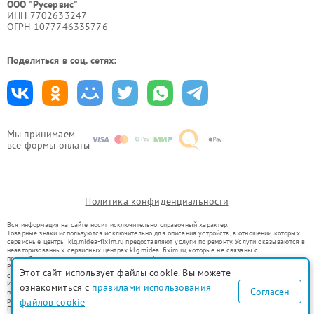
ООО "Русервис"
ИНН 7702633247
ОГРН 1077746335776
Поделиться в соц. сетях:
Мы принимаем
все формы оплаты
Политика конфиденциальности
Вся информация на сайте носит исключительно справочный характер.
Товарные знаки используются исключительно для описания устройств, в отношении которых
сервисные центры klg.midea-fixim.ru предоставляют услуги по ремонту. Услуги оказываются в
неавторизованных сервисных центрах klg.midea-fixim.ru, которые не связаны с
правообладателями товарных знаков или их официальными представителями.
Ремонт осуществляется для устройств, уже введенных в гражданский оборот в соответствии
Этот сайт использует файлы cookie. Вы можете
со статьей 1487 ГК РФ.
Использование товарных знаков не преследует цели индивидуализации услуг или введения
ознакомиться с
правилами использования
Согласен
потребителей в заблуждение, а служит для информирования о предоставляемых услугах по
ремонту техники указанных брендов.
файлов cookie
Представленная на сайте информация не является публичной офертой, определяемой