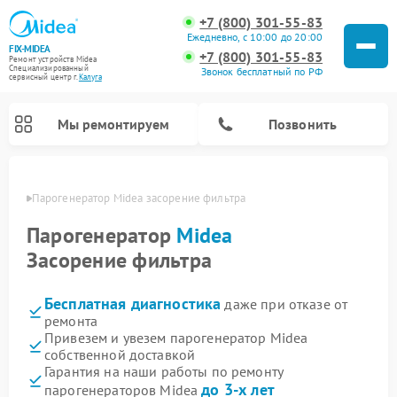
+7 (800) 301-55-83
Ежедневно, с 10:00 до 20:00
FIX-MIDEA
+7 (800) 301-55-83
Ремонт устройств Midea
Специализированный
Звонок бесплатный по РФ
cервисный центр г.
Калуга
Мы ремонтируем
Позвонить
алуге
Парогенератор Midea засорение фильтра
Парогенератор
Midea
Засорение фильтра
Бесплатная диагностика
даже при отказе от
ремонта
Привезем и увезем парогенератор Midea
собственной доставкой
Ремонт варочных панелей Midea
Ремонт очистителей воздуха Midea
Ремонт водонагревателей Midea
Ремонт роботов-пылесосов Midea
Ремонт стиральных машин Midea
Ремонт микроволновых печей Midea
Ремонт вертикальных пылесосов Midea
Ремонт увлажнителей воздуха Midea
Ремонт морозильных камер Midea
Ремонт посудомоечных машин Midea
Ремонт сушильных машин Midea
Гарантия на наши работы по ремонту
до 3-х лет
парогенераторов Midea