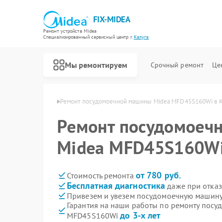
FIX-MIDEA
Ремонт устройств Midea
Специализированный cервисный центр г.
Калуга
Мы ремонтируем
Срочный ремонт
Це
шин Midea в Калуге
Ремонт посудомоечной машины Midea MFD45S160Wi в К
Ремонт посудомоеч
Midea MFD45S160Wi
от 780 руб.
Стоимость ремонта
Бесплатная диагностика
даже при отказ
Привезем и увезем посудомоечную машин
Гарантия на наши работы по ремонту пос
до 3-х лет
MFD45S160Wi
Ремонт варочных панелей Midea
Ремонт парогенераторов Midea
Ремонт увлажнителей воздуха Midea
Ремонт очистителей воздуха Midea
Ремонт морозильных камер Midea
Ремонт вертикальных пылесосов Midea
Ремонт водонагревателей Midea
Ремонт роботов-пылесосов Midea
Ремонт стиральных машин Midea
Ремонт микроволновых печей Midea
Ремонт кондиционеров Midea
Ремонт духовых шкафов Midea
Ремонт сушильных машин Midea