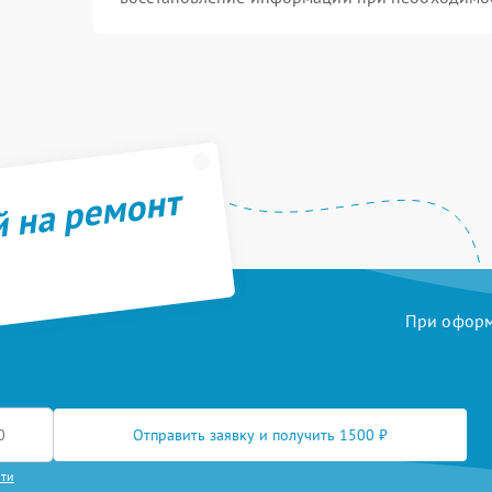
й на ремонт
При оформл
Отправить заявку и получить 1500 ₽
сти