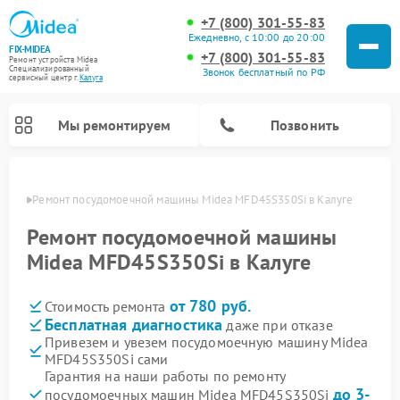
+7 (800) 301-55-83
Ежедневно, с 10:00 до 20:00
FIX-MIDEA
+7 (800) 301-55-83
Ремонт устройств Midea
Специализированный
Звонок бесплатный по РФ
cервисный центр г.
Калуга
Мы ремонтируем
Позвонить
алуге
Ремонт посудомоечной машины Midea MFD45S350Si в Калуге
Ремонт посудомоечной машины
Midea MFD45S350Si в Калуге
от 780 руб.
Стоимость ремонта
Бесплатная диагностика
даже при отказе
Привезем и увезем посудомоечную машину Midea
MFD45S350Si сами
Ремонт вертикальных пылесосов Midea
Ремонт варочных панелей Midea
Ремонт увлажнителей воздуха Midea
Ремонт морозильных камер Midea
Ремонт микроволновых печей Midea
Ремонт очистителей воздуха Midea
Ремонт водонагревателей Midea
Ремонт роботов-пылесосов Midea
Ремонт стиральных машин Midea
Ремонт сушильных машин Midea
Гарантия на наши работы по ремонту
до 3-
посудомоечных машин Midea MFD45S350Si