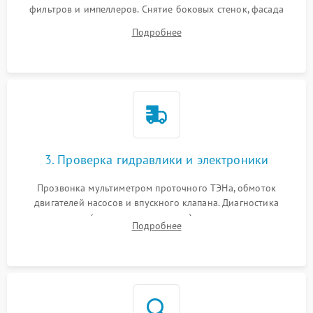
фильтров и импеллеров. Снятие боковых стенок, фасада
дверцы или нижнего поддона для прямого доступа к
Подробнее
циркуляционному насосу, ТЭНу и сливной помпе.
3. Проверка гидравлики и электроники
Прозвонка мультиметром проточного ТЭНа, обмоток
двигателей насосов и впускного клапана. Диагностика
прессостата (датчика уровня воды), датчика мутности,
Подробнее
концевика дверцы и электронного модуля управления.