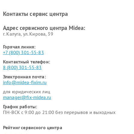
Midea
Ремонт вертикальных
Ремонт обогревателей Midea
Контакты сервис центра
пылесосов Midea
Ремонт вытяжек Midea
Ремонт водонагревателей
Адрес сервисного центра Midea:
Midea
г. Калуга, ул. Кирова, 39
Горячая линия:
+7 (800) 301-55-83
Контактный телефон:
8 (800) 301-55-83
Электронная почта:
info@midea-fixim.ru
для юридических лиц
manager@fix-midea.ru
График работы:
ПН-ВСК с 9:00 до 21:00 без перерывов и выходных
Рейтинг сервисного центра