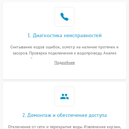
Не работает сушилка
2100 ₽
Подробнее →
Сбои в работе таймера
1700 ₽
Подробнее →
1. Диагностика неисправностей
Проблемы с
2100 ₽
Подробнее →
циркуляционным насосом
Считывание кодов ошибок, осмотр на наличие протечек и
засоров. Проверка подключения к водопроводу. Анализ
жалоб на отсутствие слива, нагрева, вращения
Подробнее
разбрызгивателей или срабатывание системы защиты
аквастоп.
2. Демонтаж и обеспечение доступа
Отключение от сети и перекрытие воды. Извлечение корзин,