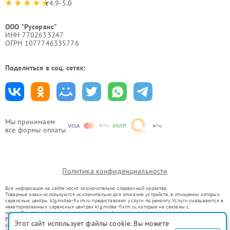
4.9-5.0
ООО "Русервис"
ИНН 7702633247
ОГРН 1077746335776
Поделиться в соц. сетях:
Мы принимаем
все формы оплаты
Политика конфиденциальности
Вся информация на сайте носит исключительно справочный характер.
Товарные знаки используются исключительно для описания устройств, в отношении которых
сервисные центры klg.midea-fixim.ru предоставляют услуги по ремонту. Услуги оказываются в
неавторизованных сервисных центрах klg.midea-fixim.ru, которые не связаны с
правообладателями товарных знаков или их официальными представителями.
Ремонт осуществляется для устройств, уже введенных в гражданский оборот в соответствии
Этот сайт использует файлы cookie. Вы можете
со статьей 1487 ГК РФ.