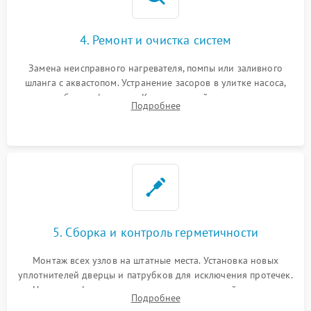
4. Ремонт и очистка систем
Замена неисправного нагревателя, помпы или заливного
шланга с аквастопом. Устранение засоров в улитке насоса,
патрубках и фильтрах. Компонентный ремонт платы
Подробнее
управления, восстановление поврежденной проводки.
5. Сборка и контроль герметичности
Монтаж всех узлов на штатные места. Установка новых
уплотнителей дверцы и патрубков для исключения протечек.
Надежная фиксация хомутов гидравлической системы,
Подробнее
сборка корпуса и установка датчика поплавка.