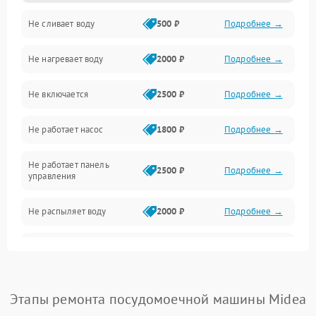
Не сливает воду
500 ₽
Подробнее →
Электропитание
Не нагревает воду
2000 ₽
Подробнее →
Датчики
Не включается
2500 ₽
Подробнее →
Нагрев
Не работает насос
1800 ₽
Подробнее →
Вода
Не работает панель
Гигиена
2500 ₽
Подробнее →
управления
Программное обеспечение
Не распыляет воду
2000 ₽
Подробнее →
Не запускается цикл
1800 ₽
Подробнее →
стирки
Проблемы с набором
Этапы ремонта посудомоечной машины Midea
1800 ₽
Подробнее →
воды