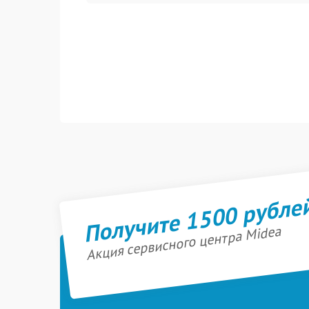
Получите 1500 рубле
Акция сервисного центра Midea