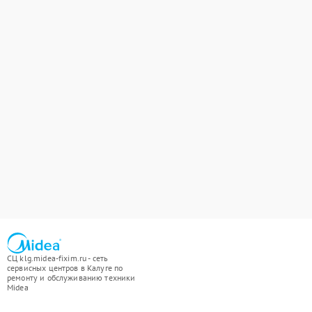
СЦ klg.midea-fixim.ru - сеть
сервисных центров в Калуге по
ремонту и обслуживанию техники
Midea