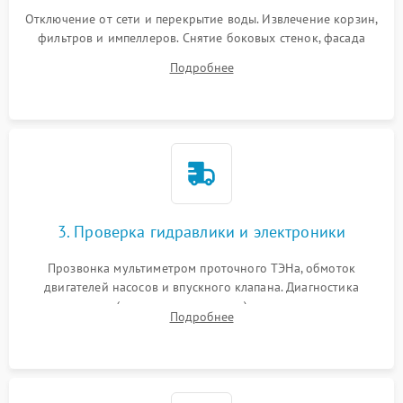
Отключение от сети и перекрытие воды. Извлечение корзин,
фильтров и импеллеров. Снятие боковых стенок, фасада
дверцы или нижнего поддона для прямого доступа к
Подробнее
циркуляционному насосу, ТЭНу и сливной помпе.
3. Проверка гидравлики и электроники
Прозвонка мультиметром проточного ТЭНа, обмоток
двигателей насосов и впускного клапана. Диагностика
прессостата (датчика уровня воды), датчика мутности,
Подробнее
концевика дверцы и электронного модуля управления.