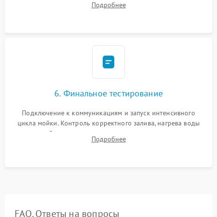
Подробнее
сборка корпуса и установка датчика поплавка.
6. Финальное тестирование
Подключение к коммуникациям и запуск интенсивного
цикла мойки. Контроль корректного залива, нагрева воды
до нужной температуры, отсутствия посторонних шумов,
Подробнее
штатного слива и абсолютной сухости в поддоне.
FAQ. Ответы на вопросы