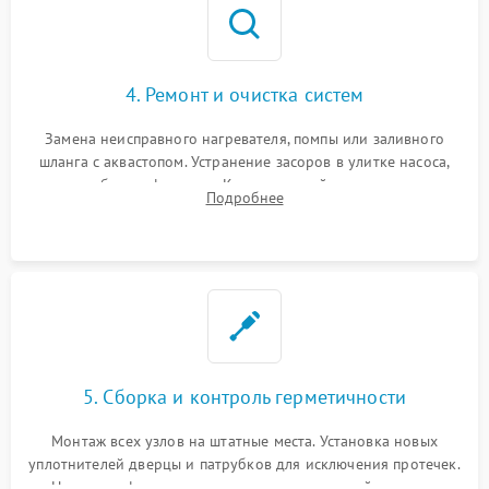
4. Ремонт и очистка систем
Замена неисправного нагревателя, помпы или заливного
шланга с аквастопом. Устранение засоров в улитке насоса,
патрубках и фильтрах. Компонентный ремонт платы
Подробнее
управления, восстановление поврежденной проводки.
5. Сборка и контроль герметичности
Монтаж всех узлов на штатные места. Установка новых
уплотнителей дверцы и патрубков для исключения протечек.
Надежная фиксация хомутов гидравлической системы,