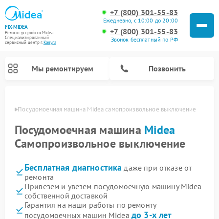
+7 (800) 301-55-83
Ежедневно, с 10:00 до 20:00
FIX-MIDEA
+7 (800) 301-55-83
Ремонт устройств Midea
Специализированный
Звонок бесплатный по РФ
cервисный центр г.
Калуга
Мы ремонтируем
Позвонить
алуге
Посудомоечная машина Midea самопроизвольное выключение
Посудомоечная машина
Midea
Самопроизвольное выключение
Бесплатная диагностика
даже при отказе от
ремонта
Привезем и увезем посудомоечную машину Midea
собственной доставкой
Ремонт вертикальных пылесосов Midea
Ремонт варочных панелей Midea
Ремонт увлажнителей воздуха Midea
Ремонт морозильных камер Midea
Ремонт микроволновых печей Midea
Ремонт очистителей воздуха Midea
Ремонт водонагревателей Midea
Ремонт роботов-пылесосов Midea
Ремонт стиральных машин Midea
Ремонт сушильных машин Midea
Гарантия на наши работы по ремонту
до 3-х лет
посудомоечных машин Midea