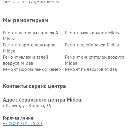
2021-2026 © СЦ klg.midea-fixim.ru
Мы ремонтируем
Ремонт варочных панелей
Ремонт мультиварок Midea
Midea
Ремонт парогенераторов
Ремонт хлебопечек Midea
Midea
Ремонт увлажнителей
Ремонт очистителей воздуха
воздуха Midea
Midea
Ремонт морозильных камер
Ремонт пылесосов Midea
Midea
Ремонт вертикальных
Ремонт обогревателей Midea
Контакты сервис центра
пылесосов Midea
Ремонт вытяжек Midea
Ремонт водонагревателей
Адрес сервисного центра Midea:
Midea
г. Калуга, ул. Кирова, 39
Горячая линия:
+7 (800) 301-55-83