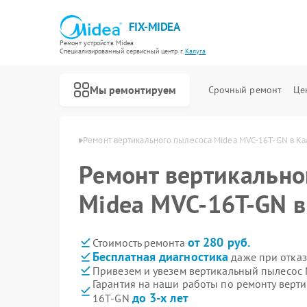
FIX-MIDEA
Ремонт устройств Midea
Специализированный cервисный центр г.
Калуга
Мы ремонтируем
Срочный ремонт
Це
осов Midea в Калуге
Ремонт вертикального пылесоса Midea MVC-16T-GN в Ка
Ремонт вертикально
Midea MVC-16T-GN в
от 280 руб.
Стоимость ремонта
Бесплатная диагностика
даже при отказ
Привезем и увезем вертикальный пылесос
Гарантия на наши работы по ремонту верт
до 3-х лет
16T-GN
Ремонт варочных панелей Midea
Ремонт парогенераторов Midea
Ремонт увлажнителей воздуха Midea
Ремонт очистителей воздуха Midea
Ремонт морозильных камер Midea
Ремонт водонагревателей Midea
Ремонт роботов-пылесосов Midea
Ремонт стиральных машин Midea
Ремонт посудомоечных машин Midea
Ремонт микроволновых печей Midea
Ремонт кондиционеров Midea
Ремонт духовых шкафов Midea
Ремонт сушильных машин Midea