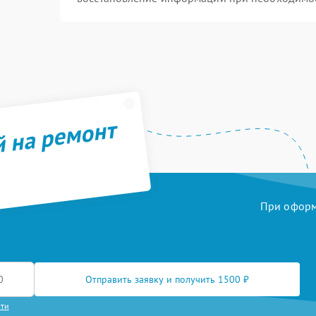
й на ремонт
При оформл
Отправить заявку и получить 1500 ₽
сти