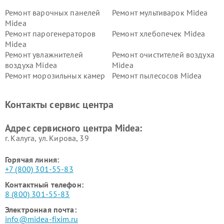
Ремонт варочных панелей
Ремонт мультиварок Midea
Midea
Ремонт парогенераторов
Ремонт хлебопечек Midea
Midea
Ремонт увлажнителей
Ремонт очистителей воздуха
воздуха Midea
Midea
Ремонт морозильных камер
Ремонт пылесосов Midea
Midea
Ремонт вертикальных
Ремонт обогревателей Midea
Контакты сервис центра
пылесосов Midea
Ремонт вытяжек Midea
Ремонт водонагревателей
Адрес сервисного центра Midea:
Midea
г. Калуга, ул. Кирова, 39
Горячая линия:
+7 (800) 301-55-83
Контактный телефон:
8 (800) 301-55-83
Электронная почта:
info@midea-fixim.ru