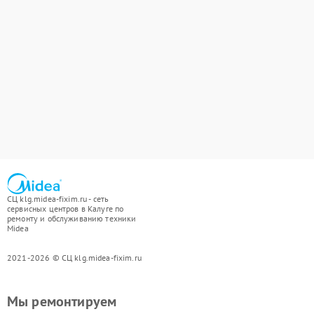
СЦ klg.midea-fixim.ru - сеть
сервисных центров в Калуге по
ремонту и обслуживанию техники
Midea
2021-2026 © СЦ klg.midea-fixim.ru
Мы ремонтируем