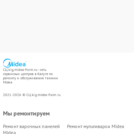
СЦ klg.midea-fixim.ru - сеть
сервисных центров в Калуге по
ремонту и обслуживанию техники
Midea
2021-2026 © СЦ klg.midea-fixim.ru
Мы ремонтируем
Ремонт варочных панелей
Ремонт мультиварок Midea
Midea