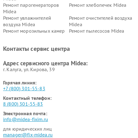
Ремонт парогенераторов
Ремонт хлебопечек Midea
Midea
Ремонт увлажнителей
Ремонт очистителей воздуха
воздуха Midea
Midea
Ремонт морозильных камер
Ремонт пылесосов Midea
Midea
Ремонт вертикальных
Ремонт обогревателей Midea
Контакты сервис центра
пылесосов Midea
Ремонт вытяжек Midea
Ремонт водонагревателей
Адрес сервисного центра Midea:
Midea
г. Калуга, ул. Кирова, 39
Горячая линия:
+7 (800) 301-55-83
Контактный телефон:
8 (800) 301-55-83
Электронная почта:
info@midea-fixim.ru
для юридических лиц
manager@fix-midea.ru