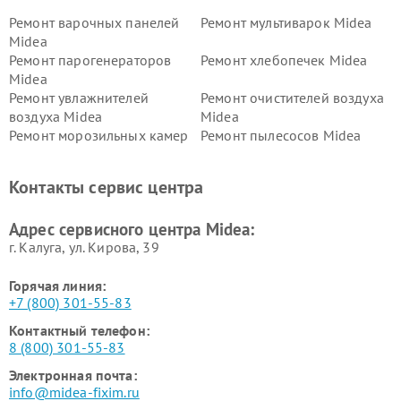
Ремонт варочных панелей
Ремонт мультиварок Midea
Midea
Ремонт парогенераторов
Ремонт хлебопечек Midea
Midea
Ремонт увлажнителей
Ремонт очистителей воздуха
воздуха Midea
Midea
Ремонт морозильных камер
Ремонт пылесосов Midea
Midea
Ремонт вертикальных
Ремонт обогревателей Midea
Контакты сервис центра
пылесосов Midea
Ремонт вытяжек Midea
Ремонт водонагревателей
Адрес сервисного центра Midea:
Midea
г. Калуга, ул. Кирова, 39
Горячая линия:
+7 (800) 301-55-83
Контактный телефон:
8 (800) 301-55-83
Электронная почта:
info@midea-fixim.ru