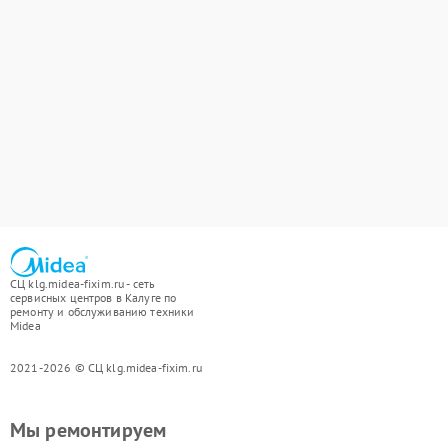
СЦ klg.midea-fixim.ru - сеть
сервисных центров в Калуге по
ремонту и обслуживанию техники
Midea
2021-2026 © СЦ klg.midea-fixim.ru
Мы ремонтируем