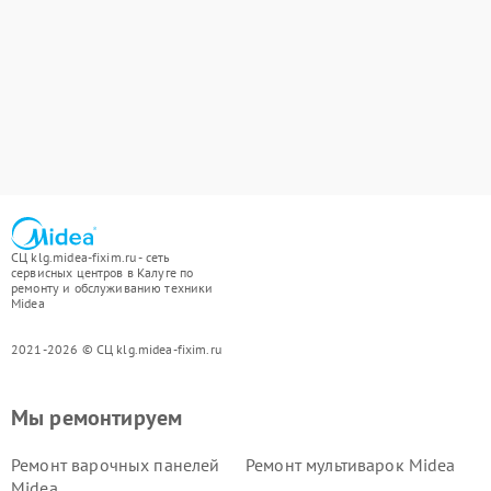
СЦ klg.midea-fixim.ru - сеть
сервисных центров в Калуге по
ремонту и обслуживанию техники
Midea
2021-2026 © СЦ klg.midea-fixim.ru
Мы ремонтируем
Ремонт варочных панелей
Ремонт мультиварок Midea
Midea