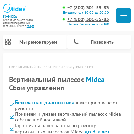
+7 (800) 301-55-83
Ежедневно, с 10:00 до 20:00
FIX-MIDEA
+7 (800) 301-55-83
Ремонт устройств Midea
Специализированный
Звонок бесплатный по РФ
cервисный центр г.
Калуга
Мы ремонтируем
Позвонить
алуге
Вертикальный пылесос Midea сбои управления
Вертикальный пылесос
Midea
Сбои управления
Бесплатная диагностика
даже при отказе от
ремонта
Привезем и увезем вертикальный пылесос Midea
собственной доставкой
Ремонт варочных панелей Midea
Ремонт увлажнителей воздуха Midea
Ремонт морозильных камер Midea
Ремонт водонагревателей Midea
Ремонт роботов-пылесосов Midea
Ремонт стиральных машин Midea
Ремонт микроволновых печей Midea
Ремонт очистителей воздуха Midea
Ремонт посудомоечных машин Midea
Ремонт сушильных машин Midea
Гарантия на наши работы по ремонту
до 3-х лет
вертикальных пылесосов Midea