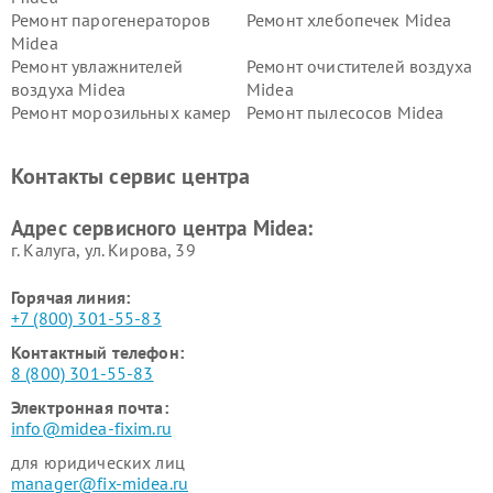
Ремонт парогенераторов
Ремонт хлебопечек Midea
Midea
Ремонт увлажнителей
Ремонт очистителей воздуха
воздуха Midea
Midea
Ремонт морозильных камер
Ремонт пылесосов Midea
Midea
Ремонт вертикальных
Ремонт обогревателей Midea
Контакты сервис центра
пылесосов Midea
Ремонт вытяжек Midea
Ремонт водонагревателей
Адрес сервисного центра Midea:
Midea
г. Калуга, ул. Кирова, 39
Горячая линия:
+7 (800) 301-55-83
Контактный телефон:
8 (800) 301-55-83
Электронная почта:
info@midea-fixim.ru
для юридических лиц
manager@fix-midea.ru