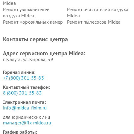
Midea
Ремонт увлажнителей
Ремонт очистителей воздуха
воздуха Midea
Midea
Ремонт морозильных камер
Ремонт пылесосов Midea
Midea
Ремонт вертикальных
Ремонт обогревателей Midea
Контакты сервис центра
пылесосов Midea
Ремонт вытяжек Midea
Ремонт водонагревателей
Адрес сервисного центра Midea:
Midea
г. Калуга, ул. Кирова, 39
Горячая линия:
+7 (800) 301-55-83
Контактный телефон:
8 (800) 301-55-83
Электронная почта:
info@midea-fixim.ru
для юридических лиц
manager@fix-midea.ru
График работы: