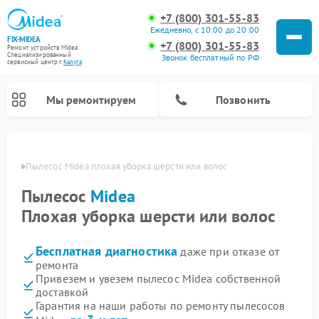
+7 (800) 301-55-83
Ежедневно, с 10:00 до 20:00
FIX-MIDEA
+7 (800) 301-55-83
Ремонт устройств Midea
Специализированный
Звонок бесплатный по РФ
cервисный центр г.
Калуга
Мы ремонтируем
Позвонить
алуге
Пылесос Midea плохая уборка шерсти или волос
Пылесос
Midea
Плохая уборка шерсти или волос
Бесплатная диагностика
даже при отказе от
ремонта
Привезем и увезем пылесос Midea собственной
доставкой
Ремонт варочных панелей Midea
Ремонт увлажнителей воздуха Midea
Ремонт морозильных камер Midea
Ремонт водонагревателей Midea
Ремонт роботов-пылесосов Midea
Ремонт стиральных машин Midea
Ремонт микроволновых печей Midea
Ремонт вертикальных пылесосов Midea
Ремонт очистителей воздуха Midea
Ремонт посудомоечных машин Midea
Ремонт сушильных машин Midea
Гарантия на наши работы по ремонту пылесосов