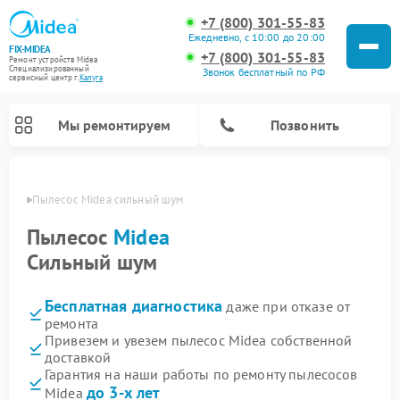
+7 (800) 301-55-83
Ежедневно, с 10:00 до 20:00
FIX-MIDEA
+7 (800) 301-55-83
Ремонт устройств Midea
Специализированный
Звонок бесплатный по РФ
cервисный центр г.
Калуга
Мы ремонтируем
Позвонить
алуге
Пылесос Midea сильный шум
Пылесос
Midea
Сильный шум
Бесплатная диагностика
даже при отказе от
ремонта
Привезем и увезем пылесос Midea собственной
доставкой
Ремонт варочных панелей Midea
Ремонт увлажнителей воздуха Midea
Ремонт морозильных камер Midea
Ремонт водонагревателей Midea
Ремонт роботов-пылесосов Midea
Ремонт стиральных машин Midea
Ремонт микроволновых печей Midea
Ремонт вертикальных пылесосов Midea
Ремонт очистителей воздуха Midea
Ремонт посудомоечных машин Midea
Ремонт сушильных машин Midea
Гарантия на наши работы по ремонту пылесосов
до 3-х лет
Midea