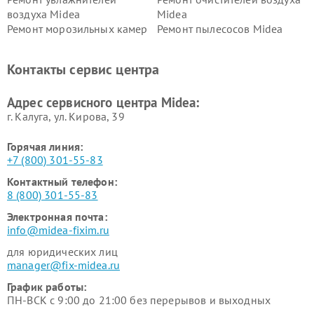
воздуха Midea
Midea
Ремонт морозильных камер
Ремонт пылесосов Midea
Midea
Ремонт вертикальных
Ремонт обогревателей Midea
Контакты сервис центра
пылесосов Midea
Ремонт вытяжек Midea
Ремонт водонагревателей
Адрес сервисного центра Midea:
Midea
г. Калуга, ул. Кирова, 39
Горячая линия:
+7 (800) 301-55-83
Контактный телефон:
8 (800) 301-55-83
Электронная почта:
info@midea-fixim.ru
для юридических лиц
manager@fix-midea.ru
График работы:
ПН-ВСК с 9:00 до 21:00 без перерывов и выходных