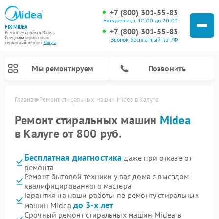
+7 (800) 301-55-83
Ежедневно, с 10:00 до 20:00
FIX-MIDEA
+7 (800) 301-55-83
Ремонт устройств Midea
Специализированный
Звонок бесплатный по РФ
cервисный центр г.
Калуга
Мы ремонтируем
Позвонить
Главная
Ремонт стиральных машин Midea в Калуге
Ремонт стиральных машин
Midea
в Калуге от 800 руб.
Бесплатная диагностика
даже при отказе от
ремонта
Ремонт бытовой техники у вас дома с выездом
квалифицированного мастера
Гарантия на наши работы по ремонту стиральных
Ремонт вертикальных пылесосов Midea
Ремонт варочных панелей Midea
Ремонт увлажнителей воздуха Midea
Ремонт морозильных камер Midea
Ремонт микроволновых печей Midea
Ремонт очистителей воздуха Midea
Ремонт водонагревателей Midea
Ремонт роботов-пылесосов Midea
Ремонт посудомоечных машин Midea
Ремонт сушильных машин Midea
до 3-х лет
машин Midea
Срочный ремонт стиральных машин Midea в