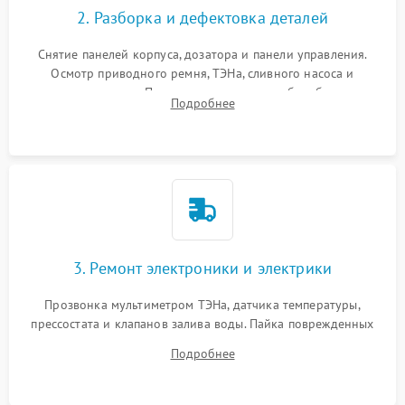
2. Разборка и дефектовка деталей
Снятие панелей корпуса, дозатора и панели управления.
Осмотр приводного ремня, ТЭНа, сливного насоса и
амортизаторов. Проверка подшипников барабана и
Подробнее
крестовины на износ, а манжеты люка на разрывы.
3. Ремонт электроники и электрики
Прозвонка мультиметром ТЭНа, датчика температуры,
прессостата и клапанов залива воды. Пайка поврежденных
дорожек или замена симисторов на плате управления.
Подробнее
Восстановление целостности проводки и контактов.