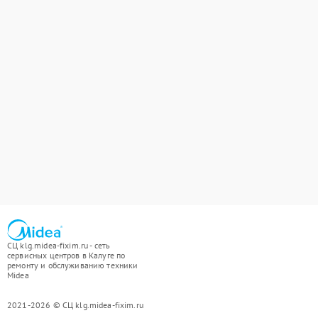
СЦ klg.midea-fixim.ru - сеть
сервисных центров в Калуге по
ремонту и обслуживанию техники
Midea
2021-2026 © СЦ klg.midea-fixim.ru