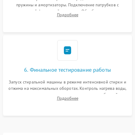
пружины и амортизаторы. Подключение патрубков с
надежной фиксацией хомутами. Обработка стыков
Подробнее
герметиком для предотвращения возможных протечек воды.
6. Финальное тестирование работы
Запуск стиральной машины в режиме интенсивной стирки и
отжима на максимальных оборотах. Контроль нагрева воды,
корректности слива, отсутствия излишних вибраций,
Подробнее
посторонних стуков и протечек под корпусом.