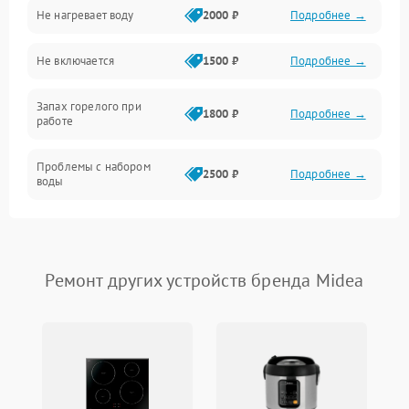
Не нагревает воду
2000 ₽
Подробнее →
Программное обеспечение
Не включается
1500 ₽
Подробнее →
Запах горелого при
1800 ₽
Подробнее →
работе
Проблемы с набором
2500 ₽
Подробнее →
воды
Замена ТЭНа
2200 ₽
Подробнее →
Замена платы управления
2200 ₽
Подробнее →
Ремонт других устройств бренда Midea