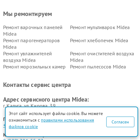
Мы ремонтируем
Ремонт варочных панелей
Ремонт мультиварок Midea
Midea
Ремонт парогенераторов
Ремонт хлебопечек Midea
Midea
Ремонт увлажнителей
Ремонт очистителей воздуха
воздуха Midea
Midea
Ремонт морозильных камер
Ремонт пылесосов Midea
Midea
Ремонт вертикальных
Ремонт обогревателей Midea
Контакты сервис центра
пылесосов Midea
Ремонт вытяжек Midea
Ремонт водонагревателей
Адрес сервисного центра Midea:
Midea
г. Калуга, ул. Кирова, 39
Этот сайт использует файлы cookie. Вы можете
Горячая линия:
ознакомиться с
правилами использования
Согласен
+7 (800) 301-55-83
файлов cookie
Контактный телефон: