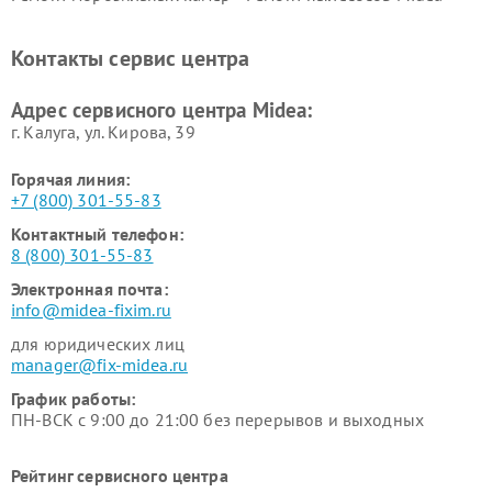
Midea
Ремонт вертикальных
Ремонт обогревателей Midea
Контакты сервис центра
пылесосов Midea
Ремонт вытяжек Midea
Ремонт водонагревателей
Адрес сервисного центра Midea:
Midea
г. Калуга, ул. Кирова, 39
Горячая линия:
+7 (800) 301-55-83
Контактный телефон:
8 (800) 301-55-83
Электронная почта:
info@midea-fixim.ru
для юридических лиц
manager@fix-midea.ru
График работы:
ПН-ВСК с 9:00 до 21:00 без перерывов и выходных
Рейтинг сервисного центра