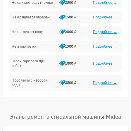
Не сливает воду (помпа)
2500 ₽
Подробнее →
Водоснабжение
Не вращается барабан
1500 ₽
Подробнее →
Слив
Не нагревает воду
2000 ₽
Подробнее →
Программное обеспечение
Не включается
1500 ₽
Подробнее →
Запах горелого при
1800 ₽
Подробнее →
работе
Проблемы с набором
2500 ₽
Подробнее →
воды
Замена ТЭНа
2200 ₽
Подробнее →
Замена платы управления
2200 ₽
Подробнее →
Этапы ремонта стиральной машины Midea