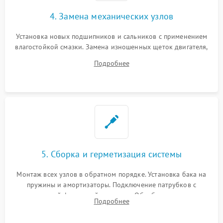
4. Замена механических узлов
Установка новых подшипников и сальников с применением
влагостойкой смазки. Замена изношенных щеток двигателя,
порванного ремня привода, неисправного сливного насоса
Подробнее
или поврежденной резиновой манжеты.
5. Сборка и герметизация системы
Монтаж всех узлов в обратном порядке. Установка бака на
пружины и амортизаторы. Подключение патрубков с
надежной фиксацией хомутами. Обработка стыков
Подробнее
герметиком для предотвращения возможных протечек воды.