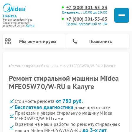
+7 (800) 301-55-83
Ежедневно, с 10:00 до 20:00
FIX-MIDEA
+7 (800) 301-55-83
Ремонт устройств Midea
Специализированный
Звонок бесплатный по РФ
cервисный центр г.
Калуга
Мы ремонтируем
Позвонить
алуге
Ремонт стиральной машины Midea MFE05W70/W-RU в Калуге
Ремонт стиральной машины Midea
MFE05W70/W-RU в Калуге
от 780 руб.
Стоимость ремонта
Бесплатная диагностика
даже при отказе
Привезем и увезем стиральную машину Midea
MFE05W70/W-RU сами
Ремонт вертикальных пылесосов Midea
Ремонт варочных панелей Midea
Ремонт увлажнителей воздуха Midea
Ремонт морозильных камер Midea
Ремонт микроволновых печей Midea
Ремонт очистителей воздуха Midea
Ремонт водонагревателей Midea
Ремонт роботов-пылесосов Midea
Ремонт посудомоечных машин Midea
Ремонт сушильных машин Midea
Гарантия на наши работы по ремонту стиральных
до 3-х лет
машин Midea MFE05W70/W-RU