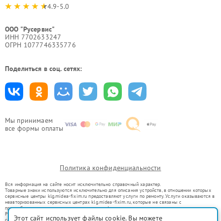
4.9-5.0
ООО "Русервис"
ИНН 7702633247
ОГРН 1077746335776
Поделиться в соц. сетях:
Мы принимаем
все формы оплаты
Политика конфиденциальности
Вся информация на сайте носит исключительно справочный характер.
Товарные знаки используются исключительно для описания устройств, в отношении которых
сервисные центры klg.midea-fixim.ru предоставляют услуги по ремонту. Услуги оказываются в
неавторизованных сервисных центрах klg.midea-fixim.ru, которые не связаны с
правообладателями товарных знаков или их официальными представителями.
Ремонт осуществляется для устройств, уже введенных в гражданский оборот в соответствии
Этот сайт использует файлы cookie. Вы можете
со статьей 1487 ГК РФ.