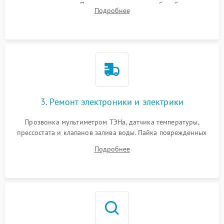
амортизаторов. Проверка подшипников барабана и
Подробнее
крестовины на износ, а манжеты люка на разрывы.
3. Ремонт электроники и электрики
Прозвонка мультиметром ТЭНа, датчика температуры,
прессостата и клапанов залива воды. Пайка поврежденных
дорожек или замена симисторов на плате управления.
Подробнее
Восстановление целостности проводки и контактов.