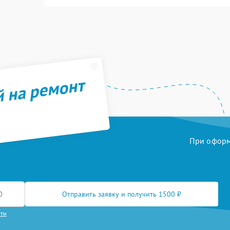
й на ремонт
При оформл
Отправить заявку и получить 1500 ₽
сти