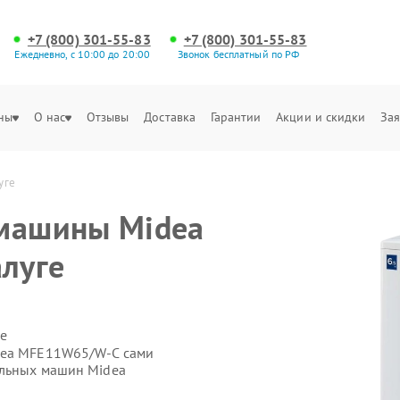
+7 (800) 301-55-83
+7 (800) 301-55-83
Ежедневно, с 10:00 до 20:00
Звонок бесплатный по РФ
ны
О нас
Отзывы
Доставка
Гарантии
Акции и скидки
Зая
уге
 машины Midea
луге
е
dea MFE11W65/W-C сами
альных машин Midea