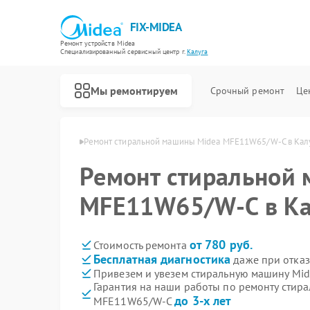
FIX-MIDEA
Ремонт устройств Midea
Специализированный cервисный центр г.
Калуга
Мы ремонтируем
Срочный ремонт
Це
шин Midea в Калуге
Ремонт стиральной машины Midea MFE11W65/W-C в Кал
Ремонт стиральной
MFE11W65/W-C в Ка
от 780 руб.
Стоимость ремонта
Бесплатная диагностика
даже при отказ
Привезем и увезем стиральную машину Mi
Гарантия на наши работы по ремонту стир
до 3-х лет
MFE11W65/W-C
Ремонт варочных панелей Midea
Ремонт парогенераторов Midea
Ремонт увлажнителей воздуха Midea
Ремонт очистителей воздуха Midea
Ремонт морозильных камер Midea
Ремонт вертикальных пылесосов Midea
Ремонт водонагревателей Midea
Ремонт роботов-пылесосов Midea
Ремонт посудомоечных машин Midea
Ремонт микроволновых печей Midea
Ремонт кондиционеров Midea
Ремонт духовых шкафов Midea
Ремонт сушильных машин Midea