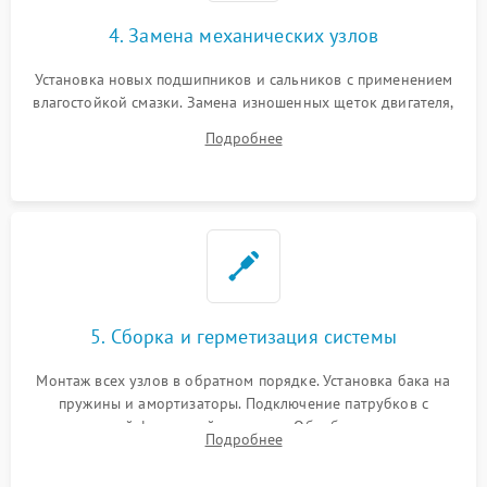
4. Замена механических узлов
Установка новых подшипников и сальников с применением
влагостойкой смазки. Замена изношенных щеток двигателя,
порванного ремня привода, неисправного сливного насоса
Подробнее
или поврежденной резиновой манжеты.
5. Сборка и герметизация системы
Монтаж всех узлов в обратном порядке. Установка бака на
пружины и амортизаторы. Подключение патрубков с
надежной фиксацией хомутами. Обработка стыков
Подробнее
герметиком для предотвращения возможных протечек воды.