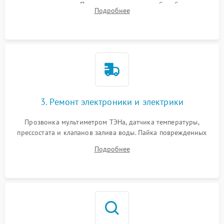
амортизаторов. Проверка подшипников барабана и
Подробнее
крестовины на износ, а манжеты люка на разрывы.
3. Ремонт электроники и электрики
Прозвонка мультиметром ТЭНа, датчика температуры,
прессостата и клапанов залива воды. Пайка поврежденных
дорожек или замена симисторов на плате управления.
Подробнее
Восстановление целостности проводки и контактов.