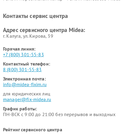
Midea
Ремонт вертикальных
Ремонт обогревателей Midea
Контакты сервис центра
пылесосов Midea
Ремонт вытяжек Midea
Ремонт водонагревателей
Адрес сервисного центра Midea:
Midea
г. Калуга, ул. Кирова, 39
Горячая линия:
+7 (800) 301-55-83
Контактный телефон:
8 (800) 301-55-83
Электронная почта:
info@midea-fixim.ru
для юридических лиц
manager@fix-midea.ru
График работы:
ПН-ВСК с 9:00 до 21:00 без перерывов и выходных
Рейтинг сервисного центра