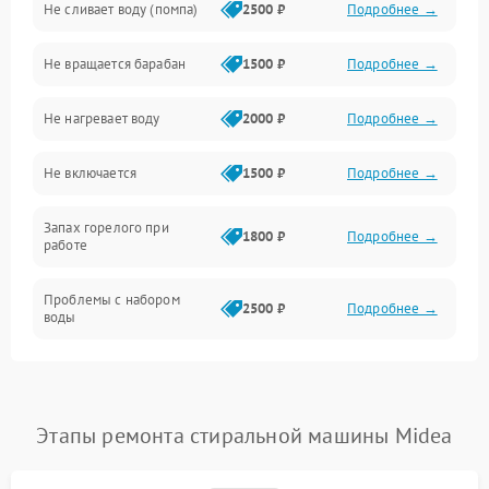
Не сливает воду (помпа)
2500 ₽
Подробнее →
Водоснабжение
Не вращается барабан
1500 ₽
Подробнее →
Слив
Не нагревает воду
2000 ₽
Подробнее →
Программное обеспечение
Не включается
1500 ₽
Подробнее →
Запах горелого при
1800 ₽
Подробнее →
работе
Проблемы с набором
2500 ₽
Подробнее →
воды
Замена ТЭНа
2200 ₽
Подробнее →
Замена платы управления
2200 ₽
Подробнее →
Этапы ремонта стиральной машины Midea