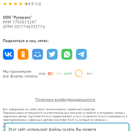
4.9-5.0
ООО "Русервис"
ИНН 7702633247
ОГРН 1077746335776
Поделиться в соц. сетях:
Мы принимаем
все формы оплаты
Политика конфиденциальности
Вся информация на сайте носит исключительно справочный характер.
Товарные знаки используются исключительно для описания устройств, в отношении которых
сервисные центры klg.midea-fixim.ru предоставляют услуги по ремонту. Услуги оказываются в
неавторизованных сервисных центрах klg.midea-fixim.ru, которые не связаны с
правообладателями товарных знаков или их официальными представителями.
Ремонт осуществляется для устройств, уже введенных в гражданский оборот в соответствии
Этот сайт использует файлы cookie. Вы можете
со статьей 1487 ГК РФ.