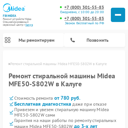
+7 (800) 301-55-83
Ежедневно, с 10:00 до 20:00
FIX-MIDEA
+7 (800) 301-55-83
Ремонт устройств Midea
Специализированный
Звонок бесплатный по РФ
cервисный центр г.
Калуга
Мы ремонтируем
Позвонить
алуге
Ремонт стиральной машины Midea MFE50-S802W в Калуге
Ремонт стиральной машины Midea
MFE50-S802W в Калуге
от 780 руб.
Стоимость ремонта
Бесплатная диагностика
даже при отказе
Привезем и увезем стиральную машину Midea
MFE50-S802W сами
Ремонт вертикальных пылесосов Midea
Ремонт варочных панелей Midea
Ремонт увлажнителей воздуха Midea
Ремонт морозильных камер Midea
Ремонт микроволновых печей Midea
Ремонт очистителей воздуха Midea
Ремонт водонагревателей Midea
Ремонт роботов-пылесосов Midea
Ремонт посудомоечных машин Midea
Ремонт сушильных машин Midea
Гарантия на наши работы по ремонту стиральных
до 3-х лет
машин Midea MFE50-S802W