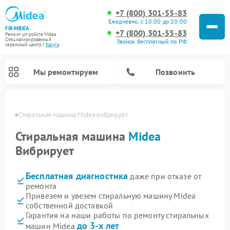
+7 (800) 301-55-83
Ежедневно, с 10:00 до 20:00
FIX-MIDEA
+7 (800) 301-55-83
Ремонт устройств Midea
Специализированный
Звонок бесплатный по РФ
cервисный центр г.
Калуга
Мы ремонтируем
Позвонить
алуге
Стиральная машина Midea вибрирует
Стиральная машина
Midea
Вибрирует
Бесплатная диагностика
даже при отказе от
ремонта
Привезем и увезем стиральную машину Midea
собственной доставкой
Ремонт вертикальных пылесосов Midea
Ремонт варочных панелей Midea
Ремонт увлажнителей воздуха Midea
Ремонт морозильных камер Midea
Ремонт микроволновых печей Midea
Ремонт очистителей воздуха Midea
Ремонт водонагревателей Midea
Ремонт роботов-пылесосов Midea
Ремонт посудомоечных машин Midea
Ремонт сушильных машин Midea
Гарантия на наши работы по ремонту стиральных
до 3-х лет
машин Midea