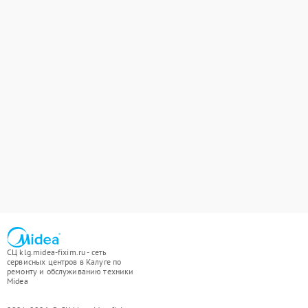
СЦ klg.midea-fixim.ru - сеть
сервисных центров в Калуге по
ремонту и обслуживанию техники
Midea