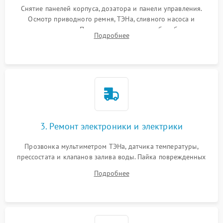
Снятие панелей корпуса, дозатора и панели управления.
Осмотр приводного ремня, ТЭНа, сливного насоса и
амортизаторов. Проверка подшипников барабана и
Подробнее
крестовины на износ, а манжеты люка на разрывы.
3. Ремонт электроники и электрики
Прозвонка мультиметром ТЭНа, датчика температуры,
прессостата и клапанов залива воды. Пайка поврежденных
дорожек или замена симисторов на плате управления.
Подробнее
Восстановление целостности проводки и контактов.