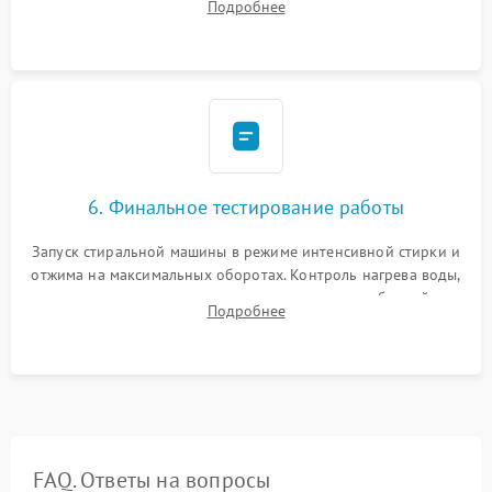
Подробнее
герметиком для предотвращения возможных протечек воды.
6. Финальное тестирование работы
Запуск стиральной машины в режиме интенсивной стирки и
отжима на максимальных оборотах. Контроль нагрева воды,
корректности слива, отсутствия излишних вибраций,
Подробнее
посторонних стуков и протечек под корпусом.
FAQ. Ответы на вопросы