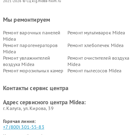
2021-2026 © СЦ klg.midea-fixim.ru
Мы ремонтируем
Ремонт варочных панелей
Ремонт мультиварок Midea
Midea
Ремонт парогенераторов
Ремонт хлебопечек Midea
Midea
Ремонт увлажнителей
Ремонт очистителей воздуха
воздуха Midea
Midea
Ремонт морозильных камер
Ремонт пылесосов Midea
Midea
Ремонт вертикальных
Ремонт обогревателей Midea
Контакты сервис центра
пылесосов Midea
Ремонт вытяжек Midea
Ремонт водонагревателей
Адрес сервисного центра Midea:
Midea
г. Калуга, ул. Кирова, 39
Горячая линия:
+7 (800) 301-55-83