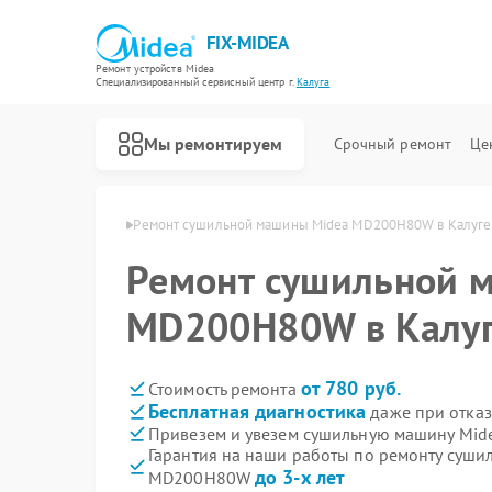
FIX-MIDEA
Ремонт устройств Midea
Специализированный cервисный центр г.
Калуга
Мы ремонтируем
Срочный ремонт
Це
шин Midea в Калуге
Ремонт сушильной машины Midea MD200H80W в Калуге
Ремонт сушильной 
MD200H80W в Калу
от 780 руб.
Стоимость ремонта
Бесплатная диагностика
даже при отказ
Привезем и увезем сушильную машину Mi
Гарантия на наши работы по ремонту суш
до 3-х лет
MD200H80W
Ремонт варочных панелей Midea
Ремонт парогенераторов Midea
Ремонт увлажнителей воздуха Midea
Ремонт очистителей воздуха Midea
Ремонт морозильных камер Midea
Ремонт вертикальных пылесосов Midea
Ремонт водонагревателей Midea
Ремонт роботов-пылесосов Midea
Ремонт стиральных машин Midea
Ремонт посудомоечных машин Midea
Ремонт микроволновых печей Midea
Ремонт кондиционеров Midea
Ремонт духовых шкафов Midea