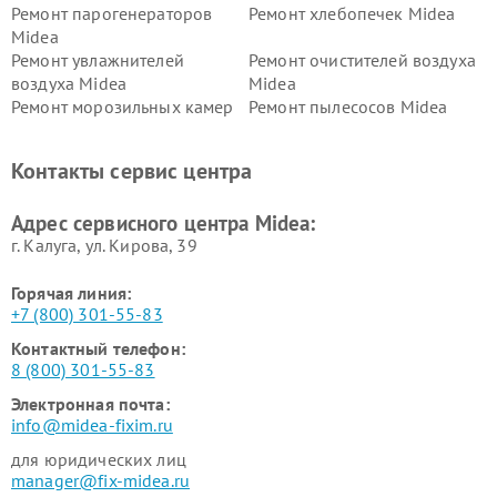
Ремонт парогенераторов
Ремонт хлебопечек Midea
Midea
Ремонт увлажнителей
Ремонт очистителей воздуха
воздуха Midea
Midea
Ремонт морозильных камер
Ремонт пылесосов Midea
Midea
Ремонт вертикальных
Ремонт обогревателей Midea
Контакты сервис центра
пылесосов Midea
Ремонт вытяжек Midea
Ремонт водонагревателей
Адрес сервисного центра Midea:
Midea
г. Калуга, ул. Кирова, 39
Горячая линия:
+7 (800) 301-55-83
Контактный телефон:
8 (800) 301-55-83
Электронная почта:
info@midea-fixim.ru
для юридических лиц
manager@fix-midea.ru