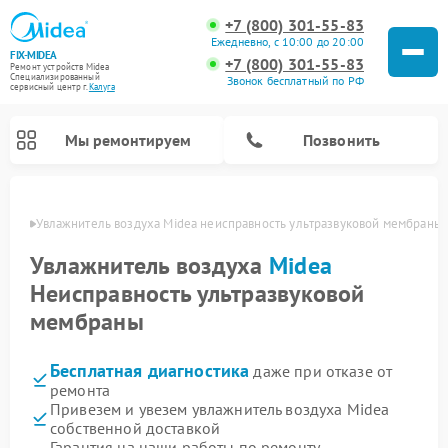
+7 (800) 301-55-83
Ежедневно, с 10:00 до 20:00
FIX-MIDEA
+7 (800) 301-55-83
Ремонт устройств Midea
Специализированный
Звонок бесплатный по РФ
cервисный центр г.
Калуга
Мы ремонтируем
Позвонить
алуге
Увлажнитель воздуха Midea неисправность ультразвуковой мембраны
Увлажнитель воздуха
Midea
Неисправность ультразвуковой
мембраны
Бесплатная диагностика
даже при отказе от
ремонта
Привезем и увезем увлажнитель воздуха Midea
Ремонт варочных панелей Midea
Ремонт очистителей воздуха Midea
Ремонт водонагревателей Midea
Ремонт роботов-пылесосов Midea
Ремонт стиральных машин Midea
Ремонт микроволновых печей Midea
Ремонт вертикальных пылесосов Midea
Ремонт морозильных камер Midea
Ремонт посудомоечных машин Midea
Ремонт сушильных машин Midea
собственной доставкой
Гарантия на наши работы по ремонту