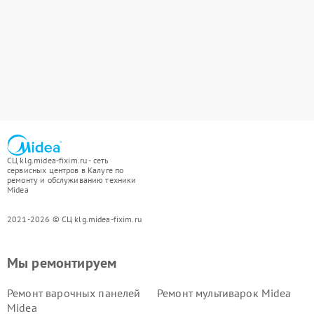
СЦ klg.midea-fixim.ru - сеть
сервисных центров в Калуге по
ремонту и обслуживанию техники
Midea
2021-2026 © СЦ klg.midea-fixim.ru
Мы ремонтируем
Ремонт варочных панелей
Ремонт мультиварок Midea
Midea