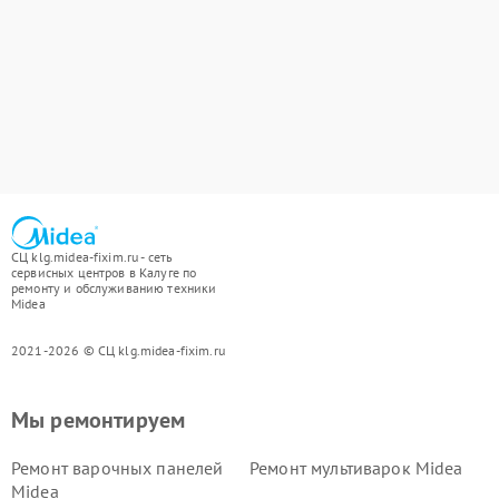
СЦ klg.midea-fixim.ru - сеть
сервисных центров в Калуге по
ремонту и обслуживанию техники
Midea
2021-2026 © СЦ klg.midea-fixim.ru
Мы ремонтируем
Ремонт варочных панелей
Ремонт мультиварок Midea
Midea