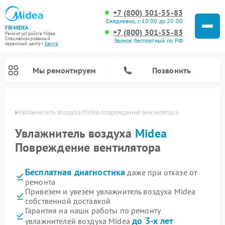
+7 (800) 301-55-83
Ежедневно, с 10:00 до 20:00
FIX-MIDEA
+7 (800) 301-55-83
Ремонт устройств Midea
Специализированный
Звонок бесплатный по РФ
cервисный центр г.
Калуга
Мы ремонтируем
Позвонить
алуге
Увлажнитель воздуха Midea повреждение вентилятора
Увлажнитель воздуха
Midea
Повреждение вентилятора
Бесплатная диагностика
даже при отказе от
ремонта
Привезем и увезем увлажнитель воздуха Midea
собственной доставкой
Ремонт варочных панелей Midea
Ремонт очистителей воздуха Midea
Ремонт водонагревателей Midea
Ремонт роботов-пылесосов Midea
Ремонт стиральных машин Midea
Ремонт микроволновых печей Midea
Ремонт вертикальных пылесосов Midea
Ремонт морозильных камер Midea
Ремонт посудомоечных машин Midea
Ремонт сушильных машин Midea
Гарантия на наши работы по ремонту
до 3-х лет
увлажнителей воздуха Midea