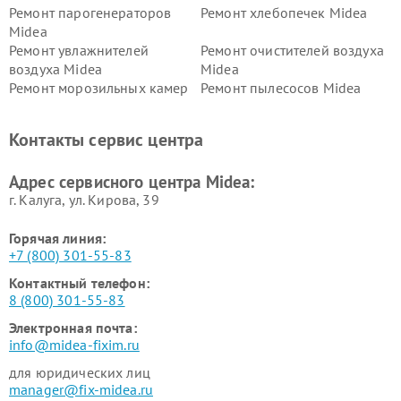
Ремонт парогенераторов
Ремонт хлебопечек Midea
Midea
Ремонт увлажнителей
Ремонт очистителей воздуха
воздуха Midea
Midea
Ремонт морозильных камер
Ремонт пылесосов Midea
Midea
Ремонт вертикальных
Ремонт обогревателей Midea
Контакты сервис центра
пылесосов Midea
Ремонт вытяжек Midea
Ремонт водонагревателей
Адрес сервисного центра Midea:
Midea
г. Калуга, ул. Кирова, 39
Горячая линия:
+7 (800) 301-55-83
Контактный телефон:
8 (800) 301-55-83
Электронная почта:
info@midea-fixim.ru
для юридических лиц
manager@fix-midea.ru