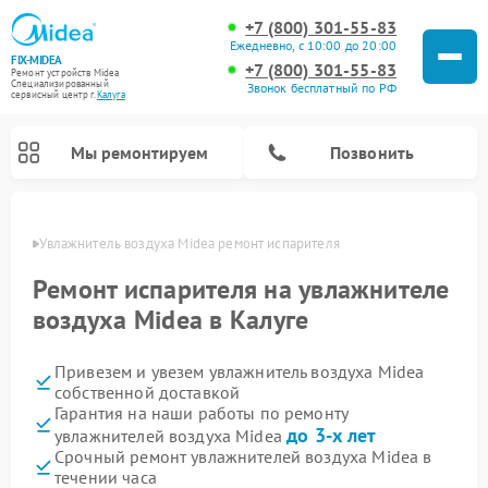
+7 (800) 301-55-83
Ежедневно, с 10:00 до 20:00
FIX-MIDEA
+7 (800) 301-55-83
Ремонт устройств Midea
Специализированный
Звонок бесплатный по РФ
cервисный центр г.
Калуга
Мы ремонтируем
Позвонить
алуге
Увлажнитель воздуха Midea ремонт испарителя
Ремонт испарителя на увлажнителе
воздуха Midea в Калуге
Привезем и увезем увлажнитель воздуха Midea
собственной доставкой
Гарантия на наши работы по ремонту
до 3-х лет
увлажнителей воздуха Midea
Ремонт варочных панелей Midea
Ремонт очистителей воздуха Midea
Ремонт водонагревателей Midea
Ремонт роботов-пылесосов Midea
Ремонт стиральных машин Midea
Ремонт микроволновых печей Midea
Ремонт вертикальных пылесосов Midea
Ремонт морозильных камер Midea
Ремонт посудомоечных машин Midea
Ремонт сушильных машин Midea
Срочный ремонт увлажнителей воздуха Midea в
течении часа