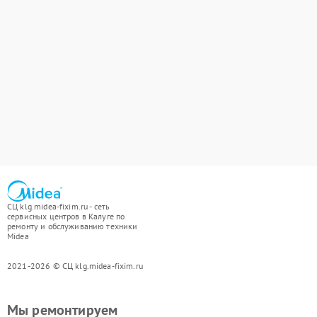
СЦ klg.midea-fixim.ru - сеть
сервисных центров в Калуге по
ремонту и обслуживанию техники
Midea
2021-2026 © СЦ klg.midea-fixim.ru
Мы ремонтируем