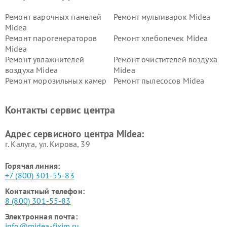
Ремонт варочных панелей
Ремонт мультиварок Midea
Midea
Ремонт парогенераторов
Ремонт хлебопечек Midea
Midea
Ремонт увлажнителей
Ремонт очистителей воздуха
воздуха Midea
Midea
Ремонт морозильных камер
Ремонт пылесосов Midea
Midea
Ремонт вертикальных
Ремонт обогревателей Midea
Контакты сервис центра
пылесосов Midea
Ремонт вытяжек Midea
Ремонт водонагревателей
Адрес сервисного центра Midea:
Midea
г. Калуга, ул. Кирова, 39
Горячая линия:
+7 (800) 301-55-83
Контактный телефон:
8 (800) 301-55-83
Электронная почта:
info@midea-fixim.ru