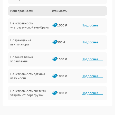
Неисправности
Стоимость
Водяной тракт
Неисправность
Механические повреждения
1000 ₽
Подробнее →
ультразвуковой мембраны
Электропитание
Повреждение
500 ₽
Подробнее →
вентилятора
Управление
Поломка блока
1500 ₽
Подробнее →
управления
Датчики
Неисправность датчика
1000 ₽
Подробнее →
влажности
Неисправность системы
1000 ₽
Подробнее →
защиты от перегрузок
Повреждение системы
автоматического
1000 ₽
Подробнее →