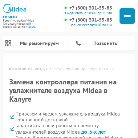
+7 (800) 301-55-83
Ежедневно, с 10:00 до 20:00
FIX-MIDEA
+7 (800) 301-55-83
Ремонт устройств Midea
Специализированный
Звонок бесплатный по РФ
cервисный центр г.
Калуга
Мы ремонтируем
Позвонить
алуге
Увлажнитель воздуха Midea замена контроллера питания
Замена контроллера питания на
увлажнителе воздуха Midea в
Калуге
Привезем и увезем увлажнитель воздуха Midea
собственной доставкой
Гарантия на наши работы по ремонту
Ремонт варочных панелей Midea
Ремонт очистителей воздуха Midea
Ремонт водонагревателей Midea
Ремонт роботов-пылесосов Midea
Ремонт стиральных машин Midea
Ремонт микроволновых печей Midea
Ремонт вертикальных пылесосов Midea
Ремонт морозильных камер Midea
Ремонт посудомоечных машин Midea
Ремонт сушильных машин Midea
до 3-х лет
увлажнителей воздуха Midea
Срочный ремонт увлажнителей воздуха Midea в