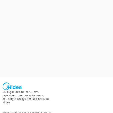
СЦ klg.midea-fixim.ru - сеть
сервисных центров в Калуге по
ремонту и обслуживанию техники
Midea
2021-2026 © СЦ klg.midea-fixim.ru