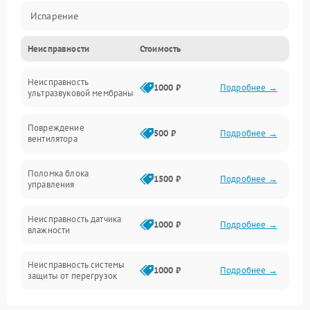
Испарение
Неисправности
Стоимость
Водяной тракт
Неисправность
Механические повреждения
1000 ₽
Подробнее →
ультразвуковой мембраны
Электропитание
Повреждение
500 ₽
Подробнее →
вентилятора
Управление
Поломка блока
1500 ₽
Подробнее →
управления
Датчики
Неисправность датчика
1000 ₽
Подробнее →
влажности
Неисправность системы
1000 ₽
Подробнее →
защиты от перегрузок