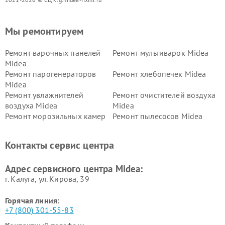
Мы ремонтируем
Ремонт варочных панелей
Ремонт мультиварок Midea
Midea
Ремонт парогенераторов
Ремонт хлебопечек Midea
Midea
Ремонт увлажнителей
Ремонт очистителей воздуха
воздуха Midea
Midea
Ремонт морозильных камер
Ремонт пылесосов Midea
Midea
Ремонт вертикальных
Ремонт обогревателей Midea
Контакты сервис центра
пылесосов Midea
Ремонт вытяжек Midea
Ремонт водонагревателей
Адрес сервисного центра Midea:
Midea
г. Калуга, ул. Кирова, 39
Горячая линия:
+7 (800) 301-55-83